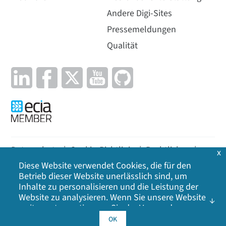
Andere Digi-Sites
Pressemeldungen
Qualität
Datenschutz
|
Cookie-Richtlinie
|
Rechtliches
|
x
Diese Website verwendet Cookies, die für den
Lageplan
Betrieb dieser Website unerlässlich sind, um
Inhalte zu personalisieren und die Leistung der
©
2026
Digi International Inc. Alle Rechte
Website zu analysieren. Wenn Sie unsere Website
vorbehalten.
weiter nutzen, stimmen Sie der Verwendung
unserer Cookies zu. Klicken Sie auf OK, um Ihr
OK