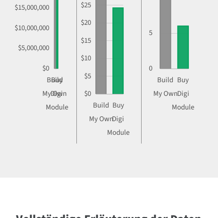
$25
$15,000,000
$20
$10,000,000
5
$15
$5,000,000
$10
$0
0
$5
Build
Buy
Build
Buy
My Own
Digi
$0
My Own
Digi
Build
Buy
Module
Module
My Own
Digi
Module