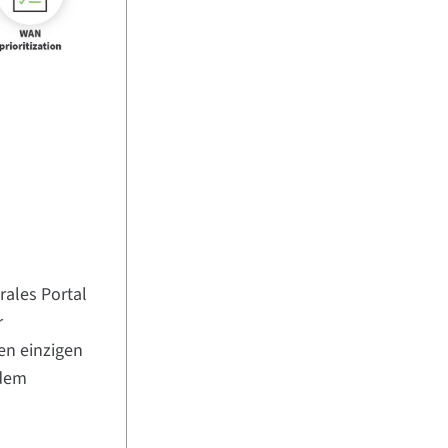
rales Portal
r
en einzigen
edem