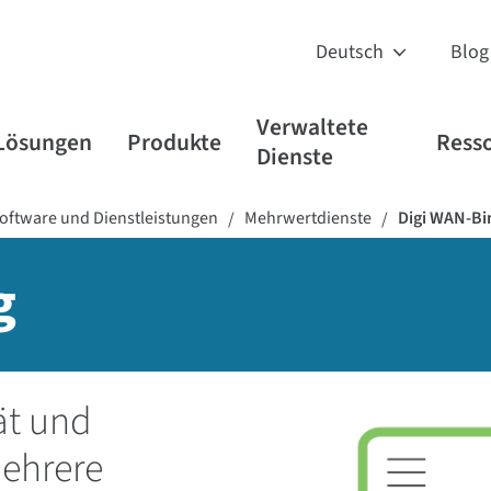
Blog
Verwaltete
Lösungen
Produkte
Ress
Dienste
Software und Dienstleistungen
Mehrwertdienste
Digi WAN-B
/
/
g
ät und
ehrere