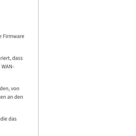
ie Firmware
iert, dass
e WAN-
nden, von
ten an den
 die das