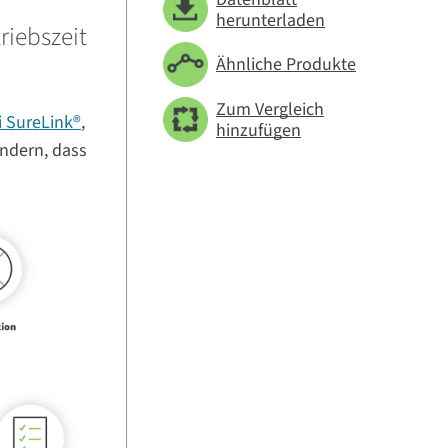
herunterladen
riebszeit
Ähnliche Produkte
Zum Vergleich
i SureLink®
,
hinzufügen
indern, dass