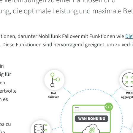
 Verbindungen zu einer nahtlosen und
ung, die optimale Leistung und maximale Bet
ptionen, darunter Mobilfunk Failover mit Funktionen wie
Dig
g. Diese Funktionen sind hervorragend geeignet, um zu verh
in
g für
nen
ertvolle
m es
os zu
he,