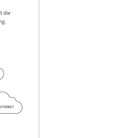
t die
ng.