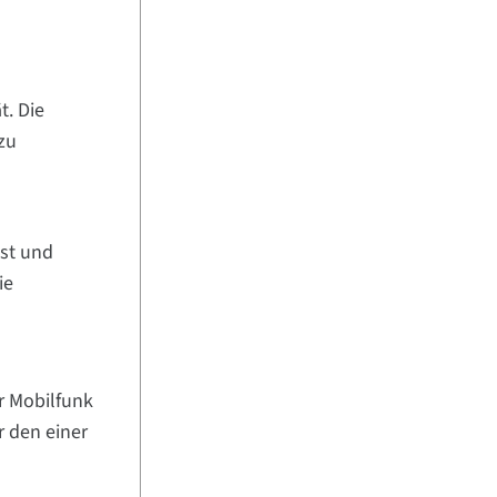
t. Die
 zu
st und
ie
r Mobilfunk
 den einer