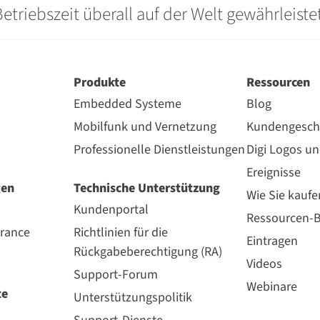
triebszeit überall auf der Welt gewährleiste
Produkte
Ressourcen
Embedded Systeme
Blog
Mobilfunk und Vernetzung
Kundengesch
Professionelle Dienstleistungen
Digi Logos u
Ereignisse
gen
Technische Unterstützung
Wie Sie kaufe
Kundenportal
Ressourcen-B
urance
Richtlinien für die
Eintragen
Rückgabeberechtigung (RA)
Videos
Support-Forum
Webinare
te
Unterstützungspolitik