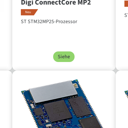
Digi ConnectCore MP2
Neu
S
ST STM32MP25-Prozessor
Siehe