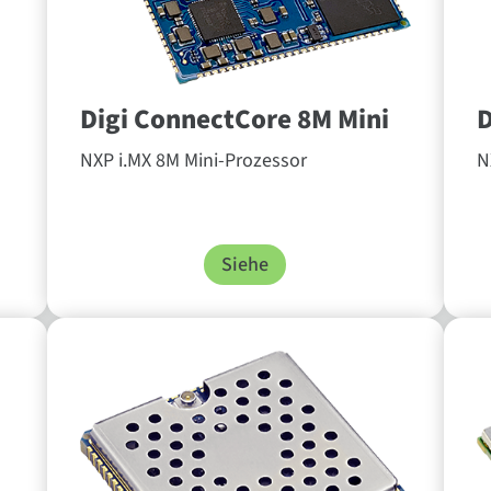
Digi ConnectCore 8M Mini
D
NXP i.MX 8M Mini-Prozessor
N
Siehe