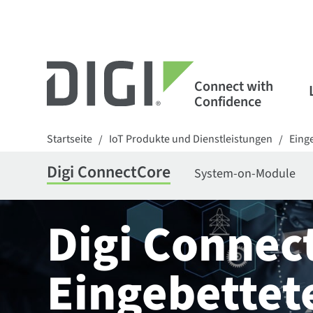
Connect with
Confidence
Startseite
IoT Produkte und Dienstleistungen
Eing
/
/
Digi ConnectCore
System-on-Module
Digi Connec
Eingebettet