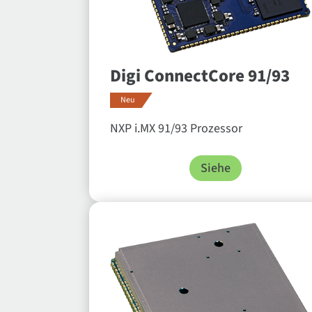
Digi ConnectCore 91/93
Neu
NXP i.MX 91/93 Prozessor
Siehe