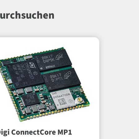
durchsuchen
igi ConnectCore MP1