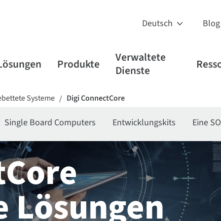
Blog
Verwaltete
Lösungen
Produkte
Ress
Dienste
ebettete Systeme
Digi ConnectCore
/
Single Board Computers
Entwicklungskits
Eine SO
tCore
e Lösungen