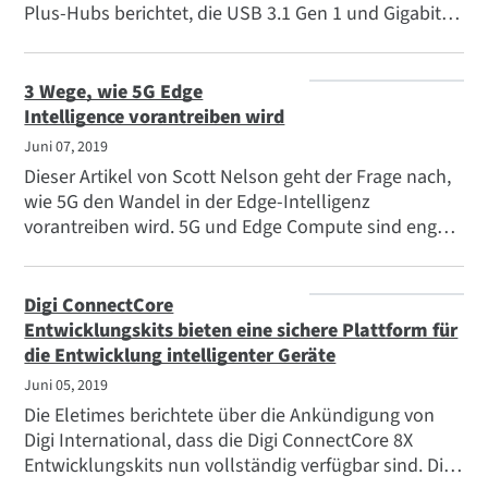
Plus-Hubs berichtet, die USB 3.1 Gen 1 und Gigabit-
Ethernet-Ports für die Hochgeschwindigkeits-
Datenübertragung bieten und die Möglichkeit bieten,
2, 8 oder 24 USB-basierte Peripheriegeräte mit
3 Wege, wie 5G Edge
entfernten PCs oder virtuellen Hosts zu verbinden.
Intelligence vorantreiben wird
Juni 07, 2019
Dieser Artikel von Scott Nelson geht der Frage nach,
wie 5G den Wandel in der Edge-Intelligenz
vorantreiben wird. 5G und Edge Compute sind eng
miteinander verbunden. Da die 5G-
Netzwerkinfrastruktur eine völlig neue Schicht von
"Fog" schafft, wird 5G es Unternehmen ermöglichen,
Digi ConnectCore
sich innerhalb ihrer eigenen privaten Netzwerke
Entwicklungskits bieten eine sichere Plattform für
sicherer zu fühlen.
die Entwicklung intelligenter Geräte
Juni 05, 2019
Die Eletimes berichtete über die Ankündigung von
Digi International, dass die Digi ConnectCore 8X
Entwicklungskits nun vollständig verfügbar sind. Digi