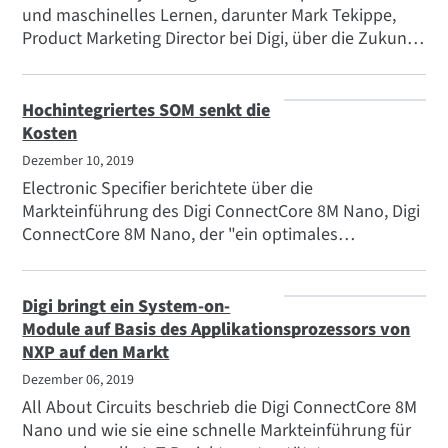
und maschinelles Lernen, darunter Mark Tekippe,
Product Marketing Director bei Digi, über die Zukunft
dieser intelligenten Technologien. "Da frühe
Anwender die Leistungsfähigkeit dieser Technologien
demonstrieren, werden mehr Produkthersteller
Hochintegriertes SOM senkt die
versuchen, ihre neuen Produktdesigns
Kosten
zukunftssicher zu machen, um maschinelles Lernen
Dezember 10, 2019
zu unterstützen."
Electronic Specifier berichtete über die
Markteinführung des Digi ConnectCore 8M Nano, Digi
ConnectCore 8M Nano, der "ein optimales
Gleichgewicht zwischen Leistung, Stromverbrauch
und Kosten bietet, wodurch er sich für eine breite
Palette industrieller und medizinischer Produkte und
Digi bringt ein System-on-
Anwendungen eignet, einschließlich Internet of
Module auf Basis des Applikationsprozessors von
Things (IoT), Mensch-Maschine-Schnittstelle (HMI),
NXP auf den Markt
Geräteüberwachung, Audio/Sprache, Edge
Dezember 06, 2019
Computing und maschinelles Lernen (z. B.
All About Circuits beschrieb die Digi ConnectCore 8M
Anomalieerkennung)."
Nano und wie sie eine schnelle Markteinführung für