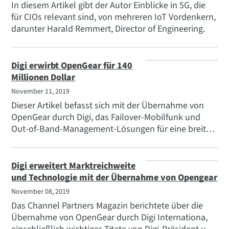
In diesem Artikel gibt der Autor Einblicke in 5G, die
für CIOs relevant sind, von mehreren IoT Vordenkern,
darunter Harald Remmert, Director of Engineering.
Digi erwirbt OpenGear für 140
Millionen Dollar
November 11, 2019
Dieser Artikel befasst sich mit der Übernahme von
OpenGear durch Digi, das Failover-Mobilfunk und
Out-of-Band-Management-Lösungen für eine breite
Palette von Fortune-100- und anderen Kunden
anbietet und damit diese wichtigen Angebote von
Digi International ergänzt.
Digi erweitert Marktreichweite
und Technologie mit der Übernahme von Opengear
November 08, 2019
Das Channel Partners Magazin berichtete über die
Übernahme von OpenGear durch Digi Internationa,