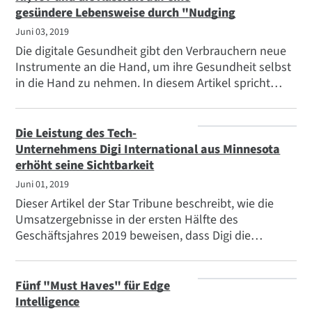
Unternehmen mit KI- oder Edge-Computing-
gesündere Lebensweise durch "Nudging
Ambitionen haben.
Juni 03, 2019
Die digitale Gesundheit gibt den Verbrauchern neue
Instrumente an die Hand, um ihre Gesundheit selbst
in die Hand zu nehmen. In diesem Artikel spricht
Scott Nelson, Chief Product Officer bei Digi, darüber,
wie sich die Diagnosefähigkeiten von KI-gesteuerten
Maschinen weiter verbessern werden und wie die KI-
Die Leistung des Tech-
Technologie dazu beitragen wird, dass Menschen, die
Unternehmens Digi International aus Minnesota
einen gesünderen Lebensstil anstreben, sich
erhöht seine Sichtbarkeit
engagieren und die Patientenbetreuung und
Juni 01, 2019
Compliance unterstützen.
Dieser Artikel der Star Tribune beschreibt, wie die
Umsatzergebnisse in der ersten Hälfte des
Geschäftsjahres 2019 beweisen, dass Digi die
Transformation erreicht hat, die sich CEO Ron
Konezny bei seinem Amtsantritt im Jahr 2015
vorgestellt hatte. Konezny straffte das
Fünf "Must Haves" für Edge
Geräteangebot, lagerte mehr Fertigung aus und
Intelligence