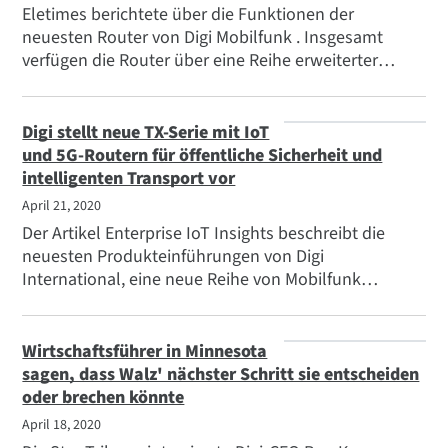
unterstützt, insbesondere in den Bereichen
Eletimes berichtete über die Funktionen der
Beschilderung, Einzelhandel und Foodservice.
neuesten Router von Digi Mobilfunk . Insgesamt
verfügen die Router über eine Reihe erweiterter
Funktionen, darunter Gigabit-LTE-Funkgeräte (Cat
18), Band 71- und CBRS-Konnektivität, 5G-
Bereitschaft und sind FirstNet Ready™.
Digi stellt neue TX-Serie mit IoT
und 5G-Routern für öffentliche Sicherheit und
intelligenten Transport vor
April 21, 2020
Der Artikel Enterprise IoT Insights beschreibt die
neuesten Produkteinführungen von Digi
International, eine neue Reihe von Mobilfunk
Routern für kritische Infrastrukturen und intelligente
Verkehrssysteme.
Wirtschaftsführer in Minnesota
sagen, dass Walz' nächster Schritt sie entscheiden
oder brechen könnte
April 18, 2020