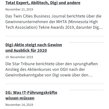
Zukunft des Unternehmens zeigt.
Total Expert, Abilitech, Digi und andere
November 21, 2019
Das Twin Cities Business Journal berichtete über die
Gewinnerunternehmen der MHTA (Minnesota High
Tech Association) Tekne Awards 2019, darunter Digi
International. Digi gewann in der Kategorie IoT für
Digi XBee Tools, eine Reihe von Lösungen für IoT
Entwickler, die ihnen helfen, IoT Anwendungen
Digi-Aktie steigt nach Gewinn
effizient zu entwickeln, zu erstellen, einzusetzen und
und Ausblick für 2020
zu verwalten.
19. November 2019
Die Star Tribune berichtete über den sprunghaften
Anstieg des Aktienkurses von DGII nach der
Gewinnbekanntgabe von Digi sowie über den
positiven Ausblick für 2020.
5G: Was IT-Führungskräfte
wissen müssen
November 14, 2019