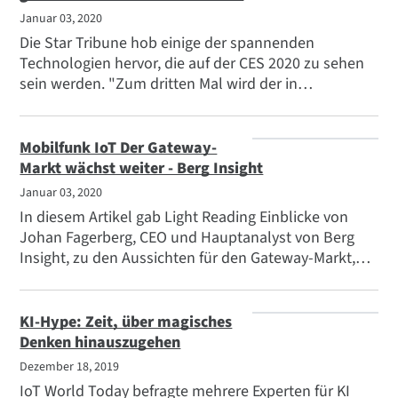
Januar 03, 2020
Die Star Tribune hob einige der spannenden
Technologien hervor, die auf der CES 2020 zu sehen
sein werden. "Zum dritten Mal wird der in
Minnetonka ansässige Hersteller von elektronischen
Komponenten und Software einen Stand auf der
Messe haben, ein Zeichen für die wachsende
Mobilfunk IoT Der Gateway-
Reichweite und Attraktivität der Veranstaltung."
Markt wächst weiter - Berg Insight
Zusätzlich interviewte der Reporter Elizabeth
Januar 03, 2020
Herberg, Digi Director of Marketing, über die Präsenz
In diesem Artikel gab Light Reading Einblicke von
von Digi auf der Messe.
Johan Fagerberg, CEO und Hauptanalyst von Berg
Insight, zu den Aussichten für den Gateway-Markt,
der sich bis 2023 mehr als verdoppeln soll. Digi
International wurde als einer der Hauptakteure in
diesem Markt genannt.
KI-Hype: Zeit, über magisches
Denken hinauszugehen
Dezember 18, 2019
IoT World Today befragte mehrere Experten für KI