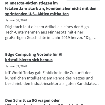
Minnesota-Aktien stiegen im
letzten Jahr stark an, konnten aber nicht mit den
sprintenden U.S.-Aktien mithalten
Januar 06, 2020
Digi stach laut diesem Artikel als eines der High-
Tech-Unternehmen aus Minnesota mit einer
großartigen Geschichte im Jahr 2019 hervor. "Digi
International, der Hersteller von Dingen, die
Maschinen mit dem Internet verbinden, und
zugehöriger Software, schaffte in diesem Jahr den
Edge Computing Vorteile für AI
lang erwarteten Turnaround, der das in Hopkins
kristallisieren sich heraus
ansässige Unternehmen auf Platz 5 des Piper-Index
Januar 03, 2020
mit einer Rendite von 79 % katapultierte."
IoT World Today gab Einblicke in die Zukunft der
künstlichen Intelligenz am Rande des Netzes und
beschrieb den Industriesektor als guten Kandidaten
für eine Edge-Computing-Architektur. Der Artikel
enthält Kommentare von mehreren Vordenkern,
darunter Harald Remmert, Senior Director of
Den Schritt zu 5G wagen oder