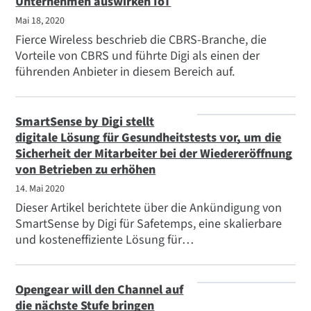
Unternehmen auswirken IoT
Mai 18, 2020
Fierce Wireless beschrieb die CBRS-Branche, die
Vorteile von CBRS und führte Digi als einen der
führenden Anbieter in diesem Bereich auf.
SmartSense by Digi stellt
digitale Lösung für Gesundheitstests vor, um die
Sicherheit der Mitarbeiter bei der Wiedereröffnung
von Betrieben zu erhöhen
14. Mai 2020
Dieser Artikel berichtete über die Ankündigung von
SmartSense by Digi für Safetemps, eine skalierbare
und kosteneffiziente Lösung für
Gesundheitsscreenings, die Unternehmen hilft,
schnelle Scans vor Ort durchzuführen, um potenziell
kranke Mitarbeiter in 10 Sekunden zu identifizieren.
Opengear will den Channel auf
die nächste Stufe bringen