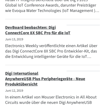
Global IoT Conference Awards, darunter Preisträger
wie Evoqua Water Technologies (IoT Management ),
Otis Elevator (Business Impact) und Walgreens (Best
IoT Application for Healthcare).
DevBoard beobachten: Digi
ConnectCore 8X SBC Pro für die IoT
Juni 13, 2019
Electronics Weekly veröffentlichte einen Artikel über
das Digi ConnectCore 8X SBC Pro Entwickler-Kit, das
die Entwicklung intelligenter Geräte für die IoT
unterstützen soll. Das Kit enthält den Digi
ConnectCore 8X SB Pro sowie ein
Konsolenanschlusskabel, zwei Dualband-Antennen,
Digi International
ein Netzteil und Zubehör.
AnywhereUSB Plus Peripheriegeräte - Neue
Produktübersicht
Juni 12, 2019
In einem Artikel von Mouser Electronics in All About
Circuits wurde über die neuen Digi AnywhereUSB