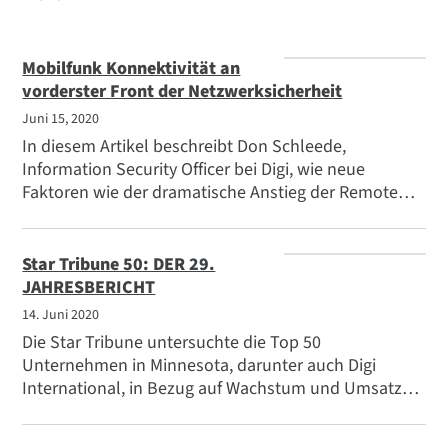
Unternehmen
Auszeichnungen und Anerkennungen
Mobilfunk Konnektivität an
Karriere
vorderster Front der Netzwerksicherheit
Juni 15, 2020
Geschäftsführung
In diesem Artikel beschreibt Don Schleede,
Standorte
Information Security Officer bei Digi, wie neue
Medienberichterstattung
Faktoren wie der dramatische Anstieg der Remote
Workforce-Ära die Sicherheitslandschaft verändert
Partner
haben. Der Artikel behandelt die wichtigsten
Pressemeldungen
Faktoren, die zu berücksichtigen sind, sowie
Star Tribune 50: DER 29.
Lösungen zur Erhöhung der
JAHRESBERICHT
Zugehörig
Unternehmenssicherheit.
14. Juni 2020
Ereignisse
Die Star Tribune untersuchte die Top 50
Logos und Fotos
Unternehmen in Minnesota, darunter auch Digi
International, in Bezug auf Wachstum und Umsatz
Webinare
zum Jahresende 2019 und wettete, dass der Bericht
im nächsten Jahr mit dem COVID-19-Schlag im Jahr