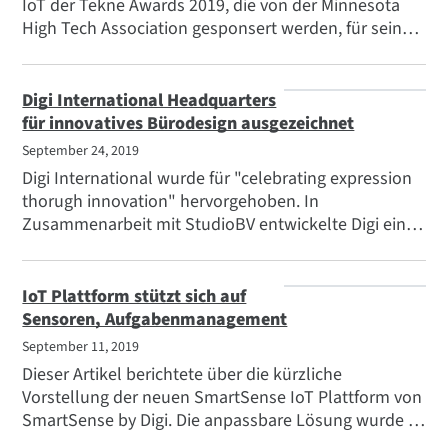
IoT der Tekne Awards 2019, die von der Minnesota
High Tech Association gesponsert werden, für seine
Lösungssuite, Digi XBee Tools, bekannt gegeben. Das
Twin Cities Business Magazine berichtete über die
Finalisten für die prestigeträchtige Auszeichnung.
Digi International Headquarters
für innovatives Bürodesign ausgezeichnet
September 24, 2019
Digi International wurde für "celebrating expression
thorugh innovation" hervorgehoben. In
Zusammenarbeit mit StudioBV entwickelte Digi ein
völlig neues, innovatives Design für seinen neuen
Firmensitz in Hopkins, MN, das sich auf schöne und
funktionale Räume für die Zusammenarbeit, soziale
IoT Plattform stützt sich auf
Treffpunkte und eine einladende Umgebung für
Sensoren, Aufgabenmanagement
Gäste konzentriert.
September 11, 2019
Dieser Artikel berichtete über die kürzliche
Vorstellung der neuen SmartSense IoT Plattform von
SmartSense by Digi. Die anpassbare Lösung wurde in
Zusammenarbeit mit Kunden entwickelt, um