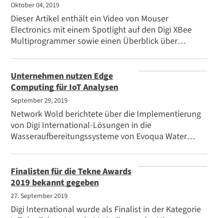
Oktober 04, 2019
Dieser Artikel enthält ein Video von Mouser
Electronics mit einem Spotlight auf den Digi XBee
Multiprogrammer sowie einen Überblick über
zusätzliche Tools und Software für die Entwicklung
von Digi XBee Anwendungen, einschließlich
MicroPython und das Digi XBIB-C Entwicklungsboard.
Unternehmen nutzen Edge
Computing für IoT Analysen
September 29, 2019
Network Wold berichtete über die Implementierung
von Digi International-Lösungen in die
Wasseraufbereitungssysteme von Evoqua Water
Technology. "Evoqua ist auf Edge Computing
umgestiegen und hat ein kleines Linux-basiertes
Gateway-Gerät von Digi International in seine
Finalisten für die Tekne Awards
Wasseraufbereitungssysteme eingebettet."
2019 bekannt gegeben
27. September 2019
Digi International wurde als Finalist in der Kategorie