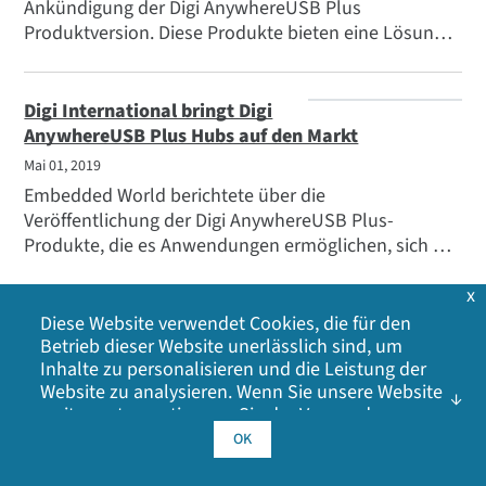
Ankündigung der Digi AnywhereUSB Plus
Produktversion. Diese Produkte bieten eine Lösung
für Anwendungen, die Verbindungen mit höherer
Geschwindigkeit und Port-Dichte benötigen, sowie
die Möglichkeit, sich mit USB-Geräten zu verbinden,
Digi International bringt Digi
ohne die Geräte physisch anschließen oder
AnywhereUSB Plus Hubs auf den Markt
umstellen zu müssen.
Mai 01, 2019
Embedded World berichtete über die
Veröffentlichung der Digi AnywhereUSB Plus-
Produkte, die es Anwendungen ermöglichen, sich mit
USB-Geräten ohne physische Verbindung zu
x
verbinden. Diese neue Gerätelinie bietet die
Flexibilität, sich mit Kiosken, Geldautomaten und
Diese Website verwendet Cookies, die für den
Digi International stellt
Fertigungsstraßen über USB zu verbinden.
Betrieb dieser Website unerlässlich sind, um
dezentrale USB-Hubs für industrielle Anwendungen
Inhalte zu personalisieren und die Leistung der
vor
Website zu analysieren. Wenn Sie unsere Website
Mai 01, 2019
weiter nutzen, stimmen Sie der Verwendung
Dieser Artikel von Profit from IoT erörtert den
unserer Cookies zu. Klicken Sie auf OK, um Ihr
OK
modularen Ansatz von AnywhereUSB Plus. Kunden,
Einverständnis mit unserer
Cookie-Richtlinie
zu
geben, einschließlich Werbe-Cookies, Analyse-
die auf der Suche nach lokalem oder dezentralem