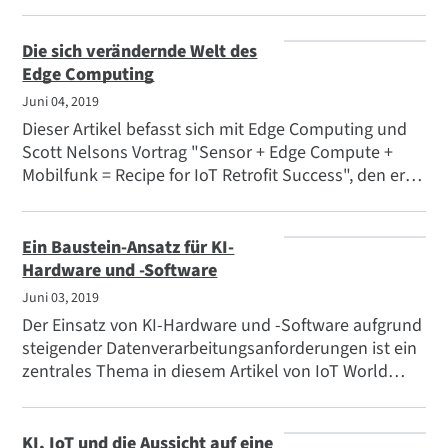
ConnectCore 8X ist ein leistungsfähiges, sicheres und
kosteneffizientes Standardprodukt single board
computer (SBC) mit Unterstützung für Linux und
Die sich verändernde Welt des
Android. Die Produktlinie bietet die Integration von
Edge Computing
Cloud- und Edge-Compute-Diensten, verkürzt die
Juni 04, 2019
Markteinführungszeit und eliminiert das traditionelle
Dieser Artikel befasst sich mit Edge Computing und
Risiko und die Komplexität von kundenspezifischen
Scott Nelsons Vortrag "Sensor + Edge Compute +
Board-Designs.
Mobilfunk = Recipe for IoT Retrofit Success", den er
auf der Sensors Expo & Conference 2019 hielt. Schon
bald wird Edge Computing die Gesamteffizienz des
Netzwerks erhöhen und die Kosten durch den
Ein Baustein-Ansatz für KI-
Einsatz von intelligenten Sensoren senken.
Hardware und -Software
Juni 03, 2019
Der Einsatz von KI-Hardware und -Software aufgrund
steigender Datenverarbeitungsanforderungen ist ein
zentrales Thema in diesem Artikel von IoT World
Today. Die Einführung von 5G mag sich derzeit noch
in einem frühen Stadium befinden, aber die
Technologie könnte erhebliche Auswirkungen auf
KI, IoT und die Aussicht auf eine