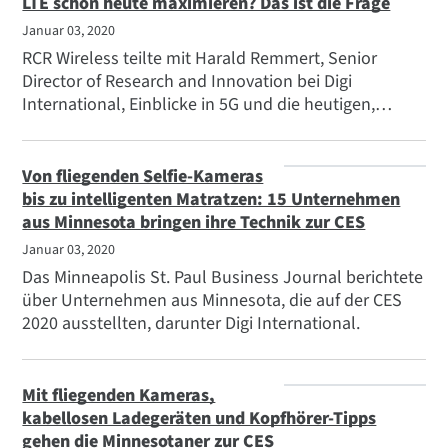
Research and Innovation bei Digi International.
LTE schon heute maximieren? Das ist die Frage
Januar 03, 2020
RCR Wireless teilte mit Harald Remmert, Senior
Director of Research and Innovation bei Digi
International, Einblicke in 5G und die heutigen,
vollständig implementierten Netzwerktechnologien.
Von fliegenden Selfie-Kameras
bis zu intelligenten Matratzen: 15 Unternehmen
aus Minnesota bringen ihre Technik zur CES
Januar 03, 2020
Das Minneapolis St. Paul Business Journal berichtete
über Unternehmen aus Minnesota, die auf der CES
2020 ausstellten, darunter Digi International.
Mit fliegenden Kameras,
kabellosen Ladegeräten und Kopfhörer-Tipps
gehen die Minnesotaner zur CES