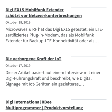
Konezny, Präsident und CEO von Digi International,
an Solid State Supplies verliehen wurde.
Digi EX15 Mobilfunk Extender
schützt vor Netzwerkunterbrechungen
Oktober 18, 2019
Microwaves & RF hat das Digi EX15 getestet, ein LTE-
zertifiziertes Plug-in-Modem, das als Mobilfunk
Extender für Backup-LTE-Konnektivität oder als
primäre Verbindung für Unternehmen wie
Einzelhandelsgeschäfte, Büros und Restaurants
entwickelt wurde, die Netzwerkunterbrechungen
Die verborgene Kraft der IoT
vermeiden müssen.
Oktober 17, 2019
Dieser Artikel basiert auf einem Interview mit einer
Digi-Führungskraft und beschreibt, wie Digital
Signage mit Iot-Geräten ein gezielteres,
personalisiertes Erlebnis schaffen und auf
aktualisierte Kundendaten reagieren kann.
Digi International XBee
Multiprogrammer | Produktvorstellung