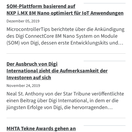
und Kosten und eignet sich daher für eine breite
SOM-Plattform basierend auf
Palette von industriellen und medizinischen
NXP i.MX 8M Nano optimiert für IoT Anwendungen
Produkten und Anwendungen, einschließlich
Dezember 05, 2019
Internet der Dinge, Mensch-Maschine-Schnittstelle,
MicrocontrollerTips berichtete über die Ankündigung
Geräteüberwachung, Audio/Voice, Edge Computing
des Digi ConnectCore 8M Nano System on Module
und maschinelles Lernen (z. B.
(SOM) von Digi, dessen erste Entwicklungskits und
Anomalieerkennung)."
Software im Februar 2020 auf den Markt kommen
sollen. "Diese neueste Ergänzung der ConnectCore
i.MX-Familie erweitert ein bereits robustes SOM-
Der Ausbruch von Digi
Portfolio, das Produktentwicklern mehr Auswahl
International zieht die Aufmerksamkeit der
bietet und es Unternehmen ermöglicht, auf einer
Investoren auf sich
gemeinsamen Plattform zu standardisieren, um eine
November 24, 2019
Vielzahl von Produktanforderungen zu erfüllen.
Neal St. Anthony von der Star Tribune veröffentlichte
einen Beitrag über Digi International, in dem er die
jüngsten Erfolge von Digi, die hervorragenden
Umsatzzahlen für das Geschäftsjahr 2019 und den
sprunghaften Anstieg des Aktienkurses von Digi
hervorhob, der die Begeisterung der Anleger für die
MHTA Tekne Awards gehen an