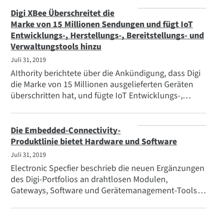
Zusammenarbeit zeigen.
Digi XBee Überschreitet die
Marke von 15 Millionen Sendungen und fügt IoT
Entwicklungs-, Herstellungs-, Bereitstellungs- und
Verwaltungstools hinzu
Juli 31, 2019
AIthority berichtete über die Ankündigung, dass Digi
die Marke von 15 Millionen ausgelieferten Geräten
überschritten hat, und fügte IoT Entwicklungs-,
Herstellungs-, Einsatz- und Verwaltungstools für Digi
XBee Netzwerke hinzu.
Die Embedded-Connectivity-
Produktlinie bietet Hardware und Software
Juli 31, 2019
Electronic Specfier beschrieb die neuen Ergänzungen
des Digi-Portfolios an drahtlosen Modulen,
Gateways, Software und Gerätemanagement-Tools
für Edge-Intelligence und Unterstützung für den
gesamten Lebenszyklus von drahtlosen