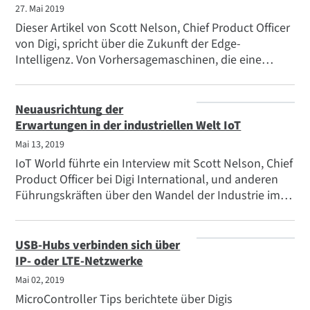
sorgte für schneller wachsende Umsätze aus dem
27. Mai 2019
Verkauf von Software und Dienstleistungen an
Dieser Artikel von Scott Nelson, Chief Product Officer
Wiederholungskunden und erreichte damit vieles
von Digi, spricht über die Zukunft der Edge-
von dem, was er sich vorgenommen hatte.
Intelligenz. Von Vorhersagemaschinen, die eine
Wartung ermöglichen, bevor sie benötigt wird, bis hin
zum betrieblichen Kontext, der es Produkten und
Anwendungen ermöglicht, sich frühzeitig an
Neuausrichtung der
veränderte Anforderungen anzupassen, wird die
Erwartungen in der industriellen Welt IoT
Infrastruktur, die IoT edge ist, intelligent werden.
Mai 13, 2019
IoT World führte ein Interview mit Scott Nelson, Chief
Product Officer bei Digi International, und anderen
Führungskräften über den Wandel der Industrie im
Zeitalter von IoT . In dem Artikel wird beschrieben,
wie IoT das Potenzial hat, die Nutzererfahrung zu
verändern, indem es sich nicht mehr auf das
USB-Hubs verbinden sich über
Situationsbewusstsein konzentriert, sondern auf die
IP- oder LTE-Netzwerke
Verhaltensleistung, z. B. die Unterstützung der
Mai 02, 2019
Entscheidungsfindung des Nutzers.
MicroController Tips berichtete über Digis