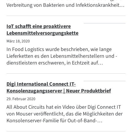
Verbreitung von Bakterien und Infektionskrankheiten
zu verhindern. Die Initiative "Saubere Hände -
Sichere Hände" (CHSH) erkannte die Bedeutung
dieses Problems schon lange vor der COVID-19-
IoT schafft eine proaktivere
Pandemie und entwickelte ein sensorbasiertes
Lebensmittelversorgungskette
Handreinigungssystem unter Verwendung des Digi
März 18, 2020
XBee Gateway und Digi Remote Manager. Die
In Food Logistics wurde beschrieben, wie lange
sensorgesteuerten Stationen identifizieren jeden
Lieferketten es den Lebensmittelherstellern und -
einzelnen Mitarbeiter und zeichnen Handhygiene-
dienstleistern erschweren, in Echtzeit auf
Ereignisse auf, um die Einhaltung zu bestätigen
handlungsrelevante Informationen zur
und/oder rechtzeitig an die Hygiene zu erinnern.
Lebensmittelgesundheit zuzugreifen. Der Artikel
beschreibt, wie Organisationen wie SmartSense by
Digi International Connect IT-
Digi diese Herausforderungen mit IoT Geräten und
Konsolenzugangsserver | Neuer Produktbrief
Berichten lösen.
29. Februar 2020
All About Circuits hat ein Video über Digi Connect IT
von Mouser veröffentlicht, das die Möglichkeiten der
Konsolenserver-Familie für Out-of-Band-
Management für IT-Teams hervorhebt. Der