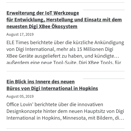
geschäftskritische Erkenntnisse zu liefern und die
Temperaturprotokollierung und -überwachung für
Erweiterung der IoT Werkzeuge
Lebensmittel-, Einzelhandels-, Medizin- und
für Entwicklung, Herstellung und Einsatz mit dem
Lieferkettenunternehmen zu beschleunigen.
neuesten Digi XBee Ökosystem
August 17, 2019
ELE Times berichtete über die kürzliche Ankündigung
von Digi International, mehr als 15 Millionen Digi
XBee Geräte ausgeliefert zu haben, und kündigte
außerdem eine neue Tool-Suite, Digi XBee Tools, für
die schnelle Entwicklung und Bereitstellung von IoT
Anwendungen an.
Ein Blick ins Innere des neuen
Büros von Digi International in Hopkins
August 05, 2019
Office Lovin' berichtete über die innovativen
Designkonzepte hinter dem neuen Hauptsitz von Digi
International in Hopkins, Minnesota, mit Bildern, die
die Räume für Meetings, soziale Kontakte und