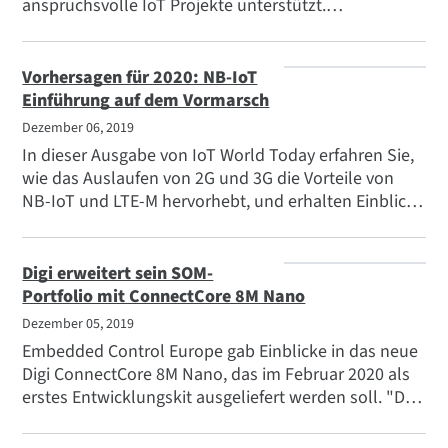
anspruchsvolle IoT Projekte unterstützt.
"ConnectCore steht für eine langjährige Beziehung
zwischen Digi und NXP, insbesondere im Hinblick auf
die Tatsache, dass Digi als Early-Access-Partner für
Vorhersagen für 2020: NB-IoT
den neuen Quad-Core-Prozessor i.MX 8M Nano von
Einführung auf dem Vormarsch
NXP ausgewählt wurde. Das jüngste Ergebnis dieser
Dezember 06, 2019
Partnerschaft ist die ConnectCore 8M Nano SOM-
In dieser Ausgabe von IoT World Today erfahren Sie,
Plattform von Digi."
wie das Auslaufen von 2G und 3G die Vorteile von
NB-IoT und LTE-M hervorhebt, und erhalten Einblicke
von mehreren Vordenkern in diesem Bereich,
darunter Harald Remmert, Director of Engineering bei
Digi International.
Digi erweitert sein SOM-
Portfolio mit ConnectCore 8M Nano
Dezember 05, 2019
Embedded Control Europe gab Einblicke in das neue
Digi ConnectCore 8M Nano, das im Februar 2020 als
erstes Entwicklungskit ausgeliefert werden soll. "Digi
ConnectCore 8M Nano bietet ein optimales
Gleichgewicht zwischen Leistung, Stromverbrauch