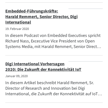
Präsentation zum Thema maschinelles Lernen per
Telefonkonferenz an. Das Digi ConnectCore 8M Nano
Embedded-Führungskräfte:
SOM Development Kit verfügt über ein komplettes
Harald Remmert, Senior Director, Digi
Set an Werkzeugen und Ressourcen zur
International
Unterstützung einer schnellen Entwicklung und einer
19. Februar 2020
schnellen Markteinführung mit einer Reihe von
In diesem Podcast von Embedded Executives spricht
Funktionen wie unterstützenden
Richard Nass, Excecutive Vice President von Open
Entwicklerbibliotheken.
Systems Media, mit Harald Remmert, Senior Director
of Research and Innovation bei Digi International,
über die Frage, wann 5G im industriellen Sektor zum
Mainstream wird.
Digi International Vorhersagen
2020: Die Zukunft der Konnektivität IoT
Januar 09, 2020
In diesem Artikel beschreibt Harald Remmert, Sr.
Director of Research and Innovation bei Digi
International, die Zukunft der Konnektivität auf IoT ,
einschließlich der Aussichten für LTE, 5G und Smart-
City-Infrastrukturen.