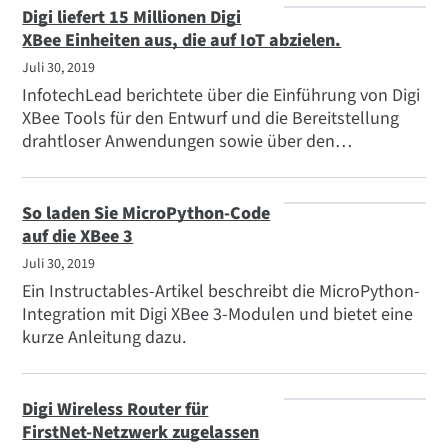
Anwendungen.
Digi liefert 15 Millionen Digi
XBee Einheiten aus, die auf IoT abzielen.
Juli 30, 2019
InfotechLead berichtete über die Einführung von Digi
XBee Tools für den Entwurf und die Bereitstellung
drahtloser Anwendungen sowie über den
Meilenstein von 15 Millionen ausgelieferten Digi XBee
Einheiten.
So laden Sie MicroPython-Code
auf die XBee 3
Juli 30, 2019
Ein Instructables-Artikel beschreibt die MicroPython-
Integration mit Digi XBee 3-Modulen und bietet eine
kurze Anleitung dazu.
Digi Wireless Router für
FirstNet-Netzwerk zugelassen