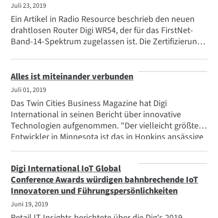
Juli 23, 2019
Ein Artikel in Radio Resource beschrieb den neuen
drahtlosen Router Digi WR54, der für das FirstNet-
Band-14-Spektrum zugelassen ist. Die Zertifizierung
und Zulassung macht den Digi WR54 zu einer
verfügbaren drahtlosen LTE-A Pro Cat-12-Lösung für
First Responder und erweiterte Primärnutzer.
Alles ist miteinander verbunden
Juli 01, 2019
Das Twin Cities Business Magazine hat Digi
International in seinen Bericht über innovative
Technologien aufgenommen. "Der vielleicht größte
Entwickler in Minnesota ist das in Hopkins ansässige
Unternehmen Digi International, das unter IoT
Systeme für Kunden aus den Bereichen Industrie,
Digi International IoT Global
Einzelhandel, Energie und Medizin entwickelt."
Conference Awards würdigen bahnbrechende IoT
Innovatoren und Führungspersönlichkeiten
Juni 19, 2019
Retail IT Insights berichtete über die Dig's 2019