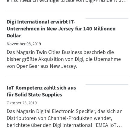
einschließlich wichtiger Zitate von Digi-Präsident und
CEO Ron Konezny und Hintergrundinformationen,
warum die Verbindung eine vielversprechende
Synergie der beiden Unternehmen darstellt.
Digi International erwirbt IT-
Unternehmen in New Jersey für 140 Millionen
Dollar
November 08, 2019
Das Magazin Twin Cities Business beschrieb die
bisher größte Akquisition von Digi, die Übernahme
von OpenGear aus New Jersey.
IoT Kompetenz zahlt sich aus
für Solid State Supplies
Oktober 23, 2019
Das Magazin Digital Electronic Specifier, das sich an
Distributoren von Channel-Produkten wendet,
berichtete über den Digi International "EMEA IoT
Solutions Distributor of the Year" Award, der von Ron