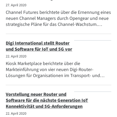
27. April 2020
Channel Futures berichtete über die Ernennung eines
neuen Channel Managers durch Opengear und neue
strategische Pläne für das Channel-Wachstum.
Opengear ist eine Tochtergesellschaft von Digi
International.
Digi International stellt Router
und Software für IoT und 5G vor
22. April 2020
Kiosk Marketplace berichtete über die
Markteinführung von vier neuen Digi-Router-
Lösungen für Organisationen im Transport- und
Unternehmensmarkt: Der Digi TX54 und der Digi TX64
markieren die Einführung der Digi TX-Linie von
Routern für Transport- und intelligente
Vorstellung neuer Router und
Verkehrssysteme, während der Digi EX12 Mobilfunk
Software für die nächste Generation IoT
Extender zusammen mit dem Digi EX15
Konnektivität und 5G-Anforderungen
Anwendungsfälle im Innenbereich von Unternehmen
22. April 2020