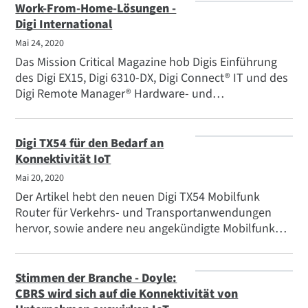
2020 wahrscheinlich ganz anders aussehen wird.
Work-From-Home-Lösungen -
Digi International
Mai 24, 2020
Das Mission Critical Magazine hob Digis Einführung
des Digi EX15, Digi 6310-DX, Digi Connect® IT und des
Digi Remote Manager® Hardware- und
Softwarepakets hervor, das es Unternehmen
ermöglicht, Mitarbeitern an entfernten Standorten
eine Hochgeschwindigkeitsverbindung zu bieten, die
Digi TX54 für den Bedarf an
durch unternehmenseigene Sicherheitstools und -
Konnektivität IoT
richtlinien unterstützt wird.
Mai 20, 2020
Der Artikel hebt den neuen Digi TX54 Mobilfunk
Router für Verkehrs- und Transportanwendungen
hervor, sowie andere neu angekündigte Mobilfunk
Router, einschließlich Funktionen wie Edge
Computing, Sicherheit und zentralisierte
Geräteverwaltung.
Stimmen der Branche - Doyle:
CBRS wird sich auf die Konnektivität von