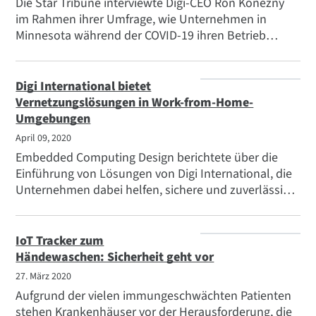
Die Star Tribune interviewte Digi-CEO Ron Konezny
im Rahmen ihrer Umfrage, wie Unternehmen in
Minnesota während der COVID-19 ihren Betrieb
führen.
Digi International bietet
Vernetzungslösungen in Work-from-Home-
Umgebungen
April 09, 2020
Embedded Computing Design berichtete über die
Einführung von Lösungen von Digi International, die
Unternehmen dabei helfen, sichere und zuverlässige
Konnektivitätslösungen für externe Mitarbeiter
bereitzustellen. Der Trend zu verteilten Teams stellt
Unternehmen vor neue Herausforderungen, wenn es
IoT Tracker zum
darum geht, wichtige Unternehmensdaten zu
Händewaschen: Sicherheit geht vor
schützen und den Mitarbeitern einen sicheren
27. März 2020
Zugang zum Unternehmensnetzwerk zu
Aufgrund der vielen immungeschwächten Patienten
ermöglichen.
stehen Krankenhäuser vor der Herausforderung, die