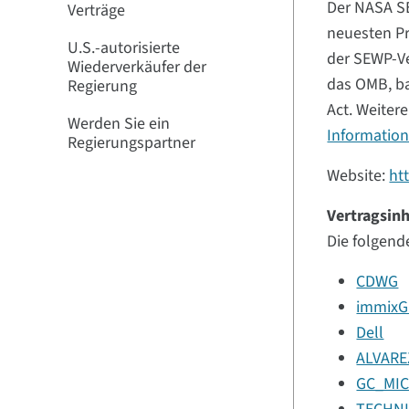
Der NASA SE
Verträge
neuesten Pr
U.S.-autorisierte
der SEWP-Ve
Wiederverkäufer der
das OMB, ba
Regierung
Act. Weiter
Werden Sie ein
Informatio
Regierungspartner
Website:
ht
Vertragsin
Die folgend
CDWG
immixG
Dell
ALVARE
GC_MI