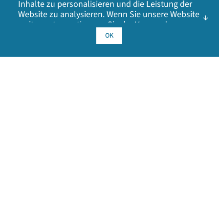
Inhalte zu personalisieren und die Leistung der
Website zu analysieren. Wenn Sie unsere Website
weiter nutzen, stimmen Sie der Verwendung
unserer Cookies zu. Klicken Sie auf OK, um Ihr
OK
Einverständnis mit unserer
Cookie-Richtlinie
zu
geben, einschließlich Werbe-Cookies, Analyse-
Cookies und der Weitergabe von Informationen
an Partner für soziale Medien, Werbung und
Analysen.
Kontaktinformationen
1-877-912-3444
Sicherheitsanfragen