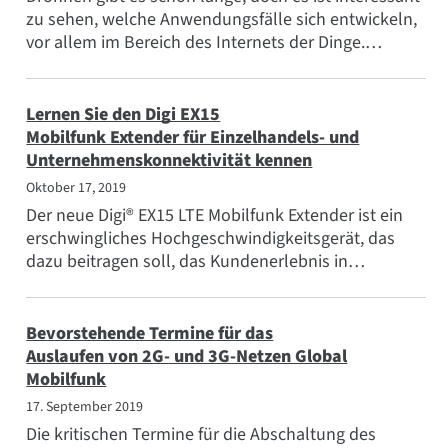
Beliebte Themen
zu sehen, welche Anwendungsfälle sich entwickeln,
vor allem im Bereich des Internets der Dinge.
Treffen Sie das Team
Drohnen machen Spaß...
Abonnieren
Lernen Sie den Digi EX15
Mobilfunk Extender für Einzelhandels- und
Unternehmenskonnektivität kennen
Oktober 17, 2019
Der neue Digi® EX15 LTE Mobilfunk Extender ist ein
erschwingliches Hochgeschwindigkeitsgerät, das
dazu beitragen soll, das Kundenerlebnis in
Einzelhandelsgeschäften und Filialen zu
verbessern...
Bevorstehende Termine für das
Auslaufen von 2G- und 3G-Netzen Global
Mobilfunk
17. September 2019
Die kritischen Termine für die Abschaltung des