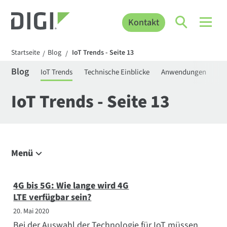
Kontakt
Startseite
Blog
IoT Trends - Seite 13
/
/
Blog
IoT Trends
Technische Einblicke
Anwendungen
Be
IoT Trends - Seite 13
Menü
Erkunden Sie den Blog
IoT Trends
4G bis 5G: Wie lange wird 4G
LTE verfügbar sein?
Technische Einblicke
20. Mai 2020
Anwendungen
Bei der Auswahl der Technologie für IoT müssen