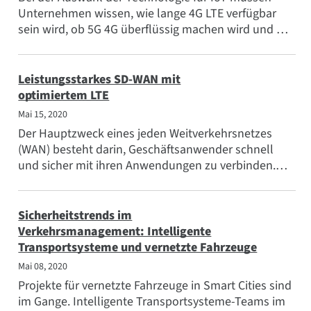
Beliebte Themen
Unternehmen wissen, wie lange 4G LTE verfügbar
sein wird, ob 5G 4G überflüssig machen wird und wie
Treffen Sie das Team
sie ihre...
Abonnieren
Leistungsstarkes SD-WAN mit
optimiertem LTE
Mai 15, 2020
Der Hauptzweck eines jeden Weitverkehrsnetzes
(WAN) besteht darin, Geschäftsanwender schnell
und sicher mit ihren Anwendungen zu verbinden.
SD-WAN umgeht das Rechenzentrum, um...
Sicherheitstrends im
Verkehrsmanagement: Intelligente
Transportsysteme und vernetzte Fahrzeuge
Mai 08, 2020
Projekte für vernetzte Fahrzeuge in Smart Cities sind
im Gange. Intelligente Transportsysteme-Teams im