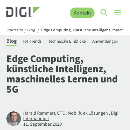
Kontakt
Startseite
Blog
Edge Computing, künstliche Intelligenz, maschine
/
/
Blog
IoT Trends
Technische Einblicke
Anwendungen
Be
Edge Computing,
künstliche Intelligenz,
maschinelles Lernen und
5G
Harald Remmert, CTO, Mobilfunk Lösungen , Digi
International
11. September 2020