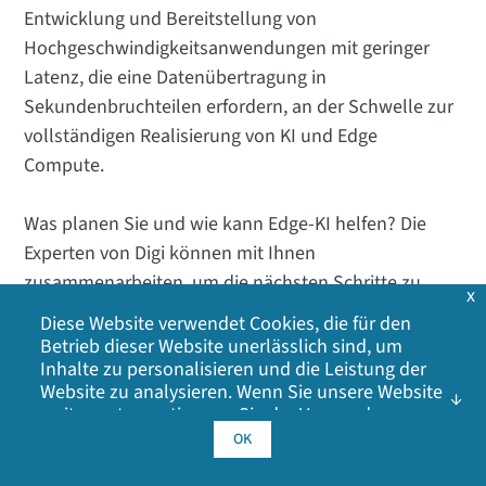
Entwicklung und Bereitstellung von
Hochgeschwindigkeitsanwendungen mit geringer
Latenz, die eine Datenübertragung in
Sekundenbruchteilen erfordern, an der Schwelle zur
vollständigen Realisierung von KI und Edge
Compute.
Was planen Sie und wie kann Edge-KI helfen? Die
Experten von Digi können mit Ihnen
zusammenarbeiten, um die nächsten Schritte zu
x
identifizieren, Ihre Lösung zu entwerfen und zu
Diese Website verwendet Cookies, die für den
bauen und die Vorteile der nächsten Generation von
Betrieb dieser Website unerlässlich sind, um
Inhalte zu personalisieren und die Leistung der
Edge Computing, maschinellem Lernen und 5G zu
Website zu analysieren. Wenn Sie unsere Website
nutzen und sich die Leistung der neuesten
weiter nutzen, stimmen Sie der Verwendung
Technologien zunutze zu machen.
unserer Cookies zu. Klicken Sie auf OK, um Ihr
OK
Einverständnis mit unserer
Cookie-Richtlinie
zu
geben, einschließlich Werbe-Cookies, Analyse-