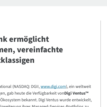
nk ermöglicht
en, vereinfachte
tklassigen
national (NASDAQ: DGII,
www.digi.com
), ein weltweit
en, gab heute die Verfügbarkeit von
Digi Ventus™
-Ökosystem bekannt. Digi Ventus wurde entwickelt,
rweiterung ihres Managed-Services-Portfolios zu