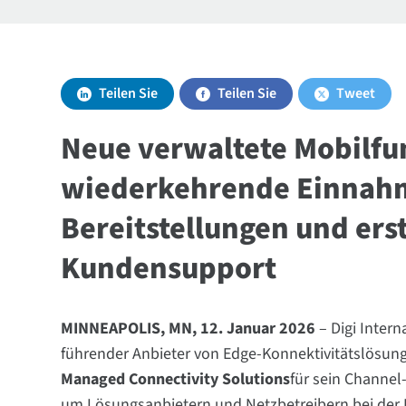
Teilen Sie
Teilen Sie
Tweet
Neue verwaltete Mobilfu
wiederkehrende Einnahm
Bereitstellungen und ers
Kundensupport
MINNEAPOLIS, MN, 12. Januar 2026
– Digi Inter
führender Anbieter von Edge-Konnektivitätslösung
Managed Connectivity Solutions
für sein Channel
um Lösungsanbietern und Netzbetreibern bei der E