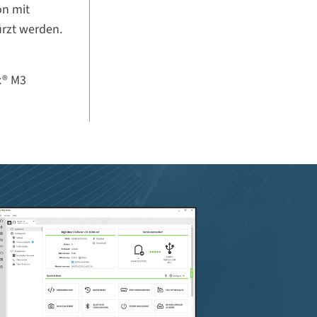
on mit
ürzt werden.
x® M3