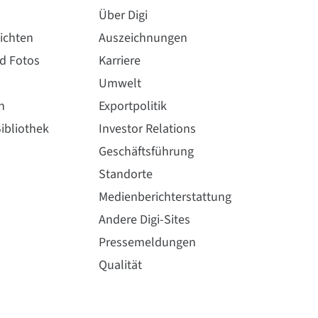
Über Digi
ichten
Auszeichnungen
Wie Sie
XBP24CZ7RIS-005
kaufen
nd Fotos
Karriere
Umwelt
n
Exportpolitik
Wie Sie
XBP24CZ7UIS-005
ibliothek
Investor Relations
kaufen
Geschäftsführung
Standorte
Medienberichterstattung
Andere Digi-Sites
Pressemeldungen
Qualität