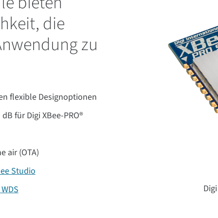
le bieten
hkeit, die
 Anwendung zu
n flexible Designoptionen
 dB für Digi XBee-PRO®
e air (OTA)
Bee Studio
Dig
i WDS