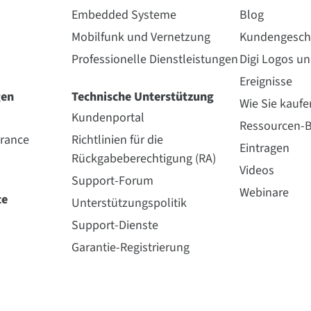
e-PRO Zigbee
Embedded Systeme
Blog
Mobilfunk und Vernetzung
Kundengesch
Pad
Professionelle Dienstleistungen
Digi Logos u
Ereignisse
gen
Technische Unterstützung
Labs EM357 SoC
Wie Sie kaufe
Kundenportal
Ressourcen-B
urance
Richtlinien für die
ps, Seriell bis zu 1 Mbps
Eintragen
Rückgabeberechtigung (RA)
Videos
Support-Forum
m (300 ft)
Webinare
te
Unterstützungspolitik
Support-Dienste
00 m (2 Meilen)
Garantie-Registrierung
18 dBm)