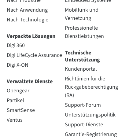
Nach Industrie
Embedded Systeme
Nach Anwendung
Mobilfunk und
Vernetzung
Nach Technologie
Professionelle
Verpackte Lösungen
Dienstleistungen
Digi 360
Technische
Digi LifeCycle Assurance
Unterstützung
Digi X-ON
Kundenportal
Richtlinien für die
Verwaltete Dienste
Rückgabeberechtigung
Opengear
(RA)
Partikel
Support-Forum
SmartSense
Unterstützungspolitik
Ventus
Support-Dienste
Garantie-Registrierung