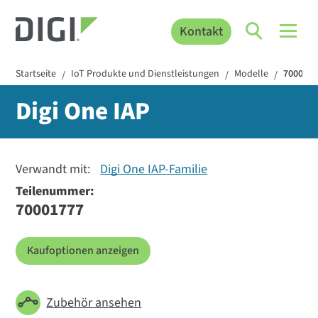
Kontakt
Startseite
IoT Produkte und Dienstleistungen
Modelle
700017
/
/
/
Digi One IAP
Verwandt mit:
Digi One IAP-Familie
Teilenummer:
70001777
Kaufoptionen anzeigen
Zubehör ansehen