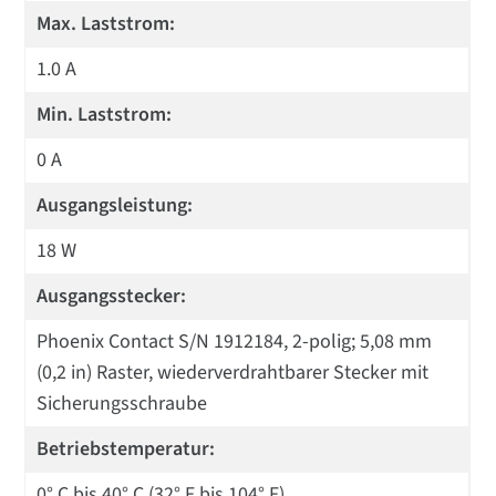
Max. Laststrom:
1.0 A
Min. Laststrom:
0 A
Ausgangsleistung:
18 W
Ausgangsstecker:
Phoenix Contact S/N 1912184, 2-polig; 5,08 mm
(0,2 in) Raster, wiederverdrahtbarer Stecker mit
Sicherungsschraube
Betriebstemperatur:
0° C bis 40° C (32° F bis 104° F)