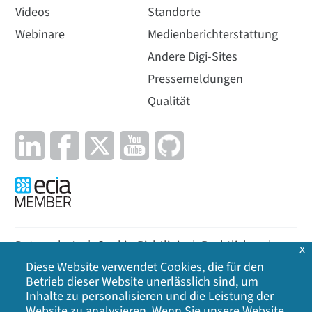
Videos
Standorte
Webinare
Medienberichterstattung
Andere Digi-Sites
Pressemeldungen
Qualität
Datenschutz
|
Cookie-Richtlinie
|
Rechtliches
|
x
Diese Website verwendet Cookies, die für den
Lageplan
Betrieb dieser Website unerlässlich sind, um
Inhalte zu personalisieren und die Leistung der
©
2026
Digi International Inc. Alle Rechte
Website zu analysieren. Wenn Sie unsere Website