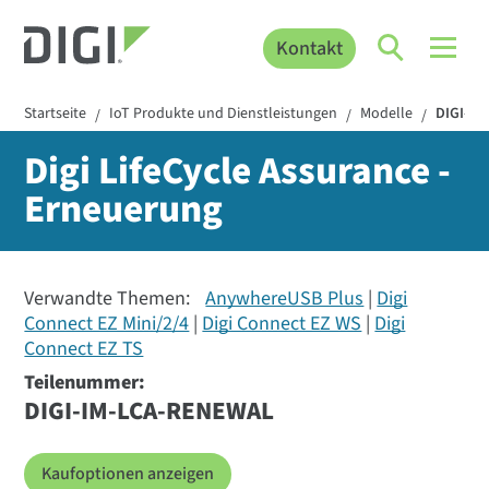
Kontakt
Startseite
IoT Produkte und Dienstleistungen
Modelle
DIGI-I
/
/
/
Digi LifeCycle Assurance -
Erneuerung
Verwandte Themen:
AnywhereUSB Plus
Digi
Connect EZ Mini/2/4
Digi Connect EZ WS
Digi
Connect EZ TS
Teilenummer:
DIGI-IM-LCA-RENEWAL
Kaufoptionen anzeigen