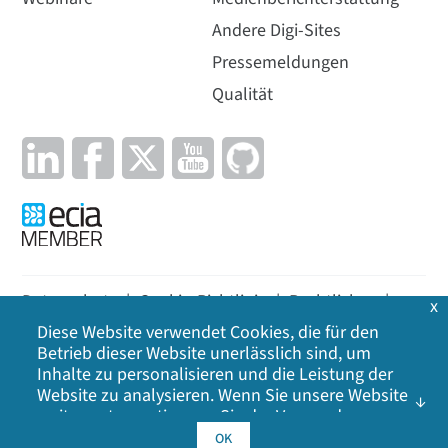
Andere Digi-Sites
Pressemeldungen
Qualität
Datenschutz
|
Cookie-Richtlinie
|
Rechtliches
|
x
Diese Website verwendet Cookies, die für den
Lageplan
Betrieb dieser Website unerlässlich sind, um
Inhalte zu personalisieren und die Leistung der
©
2026
Digi International Inc. Alle Rechte
Website zu analysieren. Wenn Sie unsere Website
vorbehalten.
weiter nutzen, stimmen Sie der Verwendung
unserer Cookies zu. Klicken Sie auf OK, um Ihr
OK