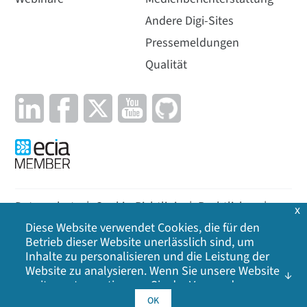
Andere Digi-Sites
Pressemeldungen
Qualität
Datenschutz
|
Cookie-Richtlinie
|
Rechtliches
|
x
Diese Website verwendet Cookies, die für den
Lageplan
Betrieb dieser Website unerlässlich sind, um
Inhalte zu personalisieren und die Leistung der
©
2026
Digi International Inc. Alle Rechte
Website zu analysieren. Wenn Sie unsere Website
vorbehalten.
weiter nutzen, stimmen Sie der Verwendung
unserer Cookies zu. Klicken Sie auf OK, um Ihr
OK