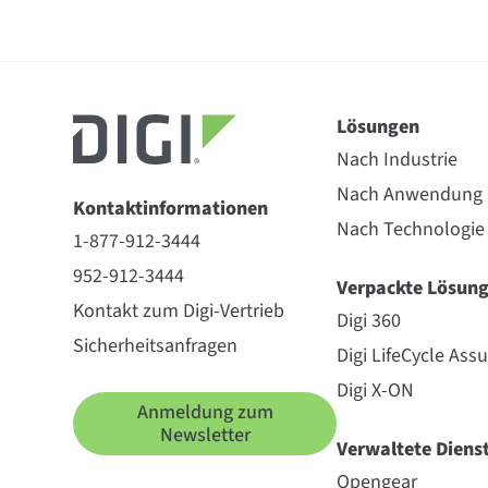
Lösungen
Nach Industrie
Nach Anwendung
Kontaktinformationen
Nach Technologie
1-877-912-3444
952-912-3444
Verpackte Lösun
Kontakt zum Digi-Vertrieb
Digi 360
Sicherheitsanfragen
Digi LifeCycle Ass
Digi X-ON
Anmeldung zum
Newsletter
Verwaltete Diens
Opengear