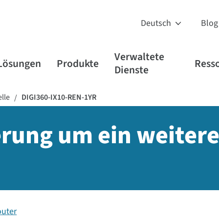
Blog
Verwaltete
Lösungen
Produkte
Ress
Dienste
lle
DIGI360-IX10-REN-1YR
/
rung um ein weiteres
outer