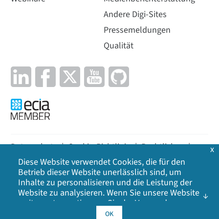
Andere Digi-Sites
Pressemeldungen
Qualität
Datenschutz
|
Cookie-Richtlinie
|
Rechtliches
|
x
Diese Website verwendet Cookies, die für den
Lageplan
Betrieb dieser Website unerlässlich sind, um
Inhalte zu personalisieren und die Leistung der
©
2026
Digi International Inc. Alle Rechte
Website zu analysieren. Wenn Sie unsere Website
vorbehalten.
weiter nutzen, stimmen Sie der Verwendung
unserer Cookies zu. Klicken Sie auf OK, um Ihr
OK