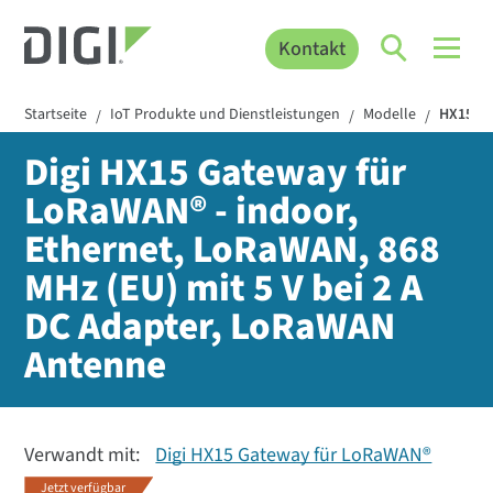
Kontakt
Startseite
IoT Produkte und Dienstleistungen
Modelle
HX15-8-
/
/
/
Digi HX15 Gateway für
LoRaWAN® - indoor,
Ethernet, LoRaWAN, 868
MHz (EU) mit 5 V bei 2 A
DC Adapter, LoRaWAN
Antenne
Verwandt mit:
Digi HX15 Gateway für LoRaWAN®
Jetzt verfügbar