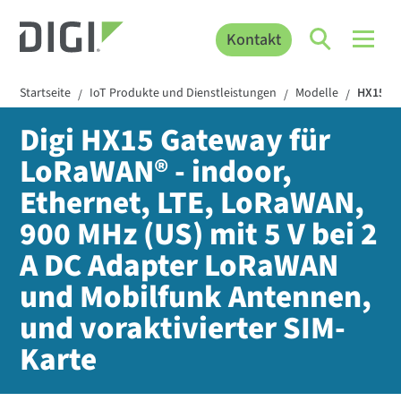
Kontakt
Startseite
IoT Produkte und Dienstleistungen
Modelle
HX15-9-
/
/
/
Digi HX15 Gateway für
LoRaWAN® - indoor,
Ethernet, LTE, LoRaWAN,
900 MHz (US) mit 5 V bei 2
A DC Adapter LoRaWAN
und Mobilfunk Antennen,
und voraktivierter SIM-
Karte