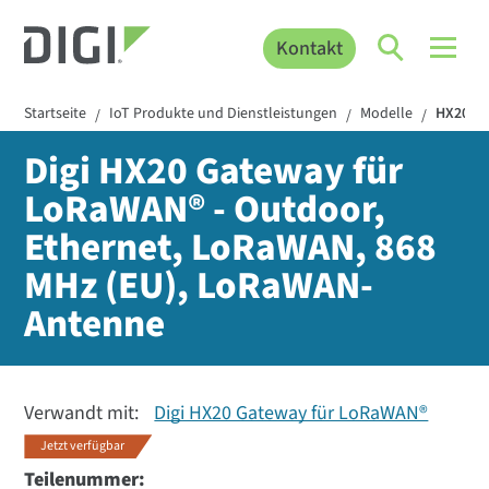
Kontakt
Startseite
IoT Produkte und Dienstleistungen
Modelle
HX20-8
/
/
/
Digi HX20 Gateway für
LoRaWAN® - Outdoor,
Ethernet, LoRaWAN, 868
MHz (EU), LoRaWAN-
Antenne
Verwandt mit:
Digi HX20 Gateway für LoRaWAN®
Jetzt verfügbar
Teilenummer: