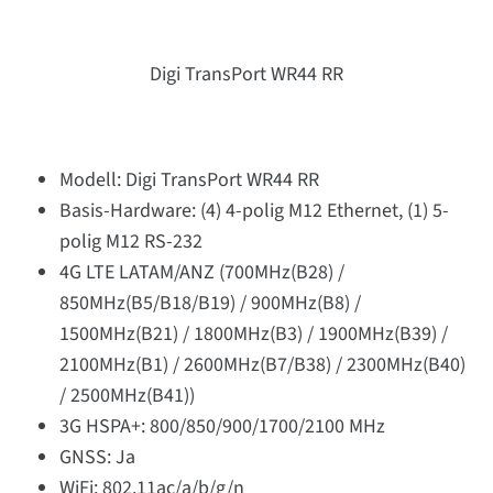
Digi TransPort WR44 RR
Modell: Digi TransPort WR44 RR
Basis-Hardware: (4) 4-polig M12 Ethernet, (1) 5-
polig M12 RS-232
4G LTE LATAM/ANZ (700MHz(B28) /
850MHz(B5/B18/B19) / 900MHz(B8) /
1500MHz(B21) / 1800MHz(B3) / 1900MHz(B39) /
2100MHz(B1) / 2600MHz(B7/B38) / 2300MHz(B40)
/ 2500MHz(B41))
3G HSPA+: 800/850/900/1700/2100 MHz
GNSS: Ja
WiFi: 802.11ac/a/b/g/n