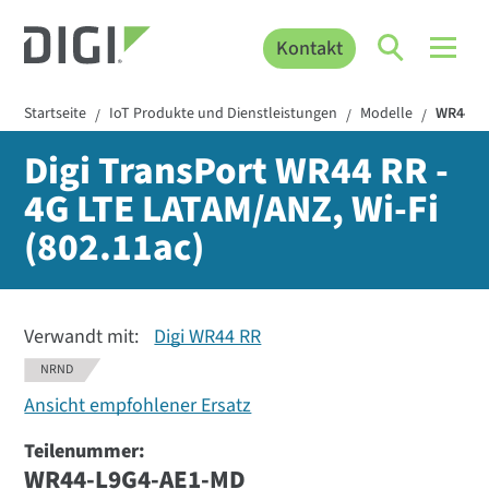
Kontakt
Startseite
IoT Produkte und Dienstleistungen
Modelle
WR44-L
/
/
/
Digi TransPort WR44 RR -
4G LTE LATAM/ANZ, Wi-Fi
(802.11ac)
Verwandt mit:
Digi WR44 RR
NRND
Ansicht empfohlener Ersatz
Teilenummer:
WR44-L9G4-AE1-MD