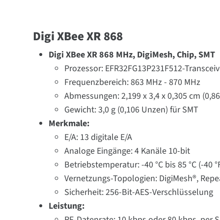
Digi XBee XR 868
Digi XBee XR 868 MHz, DigiMesh, Chip, SMT
Prozessor: EFR32FG13P231F512-Transceiv
Frequenzbereich: 863 MHz - 870 MHz
Abmessungen: 2,199 x 3,4 x 0,305 cm (0,866
Gewicht: 3,0 g (0,106 Unzen) für SMT
Merkmale:
E/A: 13 digitale E/A
Analoge Eingänge: 4 Kanäle 10-bit
Betriebstemperatur: -40 °C bis 85 °C (-40 
Vernetzungs-Topologien: DigiMesh®, Repe
Sicherheit: 256-Bit-AES-Verschlüsselung
Leistung:
RF-Datenrate: 10 kbps oder 80 kbps, per 