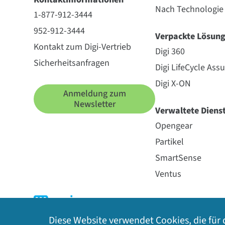
Nach Technologie
1-877-912-3444
952-912-3444
Verpackte Lösun
Kontakt zum Digi-Vertrieb
Digi 360
Sicherheitsanfragen
Digi LifeCycle Ass
Digi X-ON
Anmeldung zum
Newsletter
Verwaltete Diens
Opengear
Partikel
SmartSense
Ventus
Diese Website verwendet Cookies, die für 