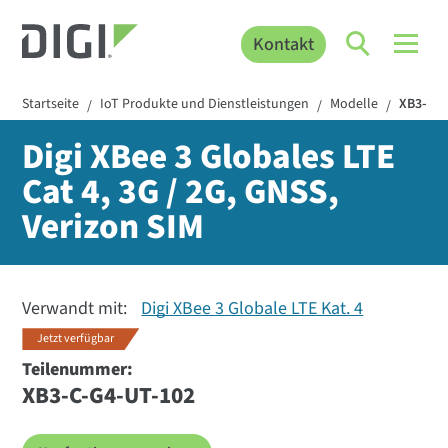
Kontakt
Startseite
IoT Produkte und Dienstleistungen
Modelle
XB3-C-G
/
/
/
Digi XBee 3 Globales LTE
Cat 4, 3G / 2G, GNSS,
Verizon SIM
Verwandt mit:
Digi XBee 3 Globale LTE Kat. 4
Jetzt verfügbar
Teilenummer:
XB3-C-G4-UT-102