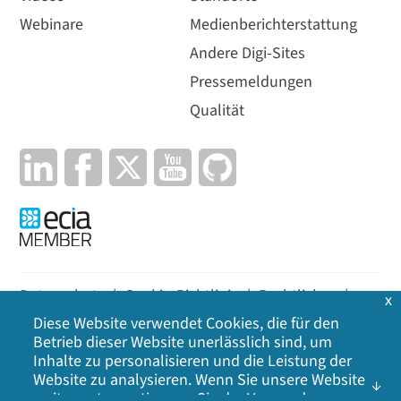
Webinare
Medienberichterstattung
Andere Digi-Sites
Pressemeldungen
Qualität
Datenschutz
|
Cookie-Richtlinie
|
Rechtliches
|
x
Diese Website verwendet Cookies, die für den
Lageplan
Betrieb dieser Website unerlässlich sind, um
Inhalte zu personalisieren und die Leistung der
©
2026
Digi International Inc. Alle Rechte
Website zu analysieren. Wenn Sie unsere Website
vorbehalten.
weiter nutzen, stimmen Sie der Verwendung