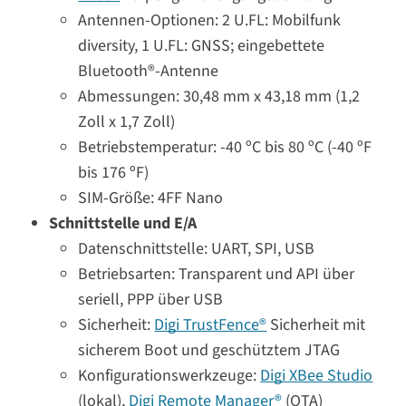
Antennen-Optionen: 2 U.FL: Mobilfunk
diversity, 1 U.FL: GNSS; eingebettete
Bluetooth®-Antenne
Abmessungen: 30,48 mm x 43,18 mm (1,2
Zoll x 1,7 Zoll)
Betriebstemperatur: -40 ºC bis 80 ºC (-40 ºF
bis 176 ºF)
SIM-Größe: 4FF Nano
Schnittstelle und E/A
Datenschnittstelle: UART, SPI, USB
Betriebsarten: Transparent und API über
seriell, PPP über USB
Sicherheit:
Digi TrustFence®
Sicherheit mit
sicherem Boot und geschütztem JTAG
Konfigurationswerkzeuge:
Digi XBee Studio
(lokal),
Digi Remote Manager®
(OTA)