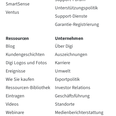
für die Fernverwaltung von
SmartSense
VPN, bietet unübertroffene
Geräten, die öffentliche IP-
Unterstützungspolitik
Einsparungen, verbesserte
Ventus
Risiken eliminiert und
Sicherheit und nahtloses
Support-Dienste
gleichzeitig eine zuverlässige
Netzwerkmanagement.
und kostengünstige
Garantie-Registrierung
Konnektivität gewährleistet.
Jetzt verfügbar
Ressourcen
Unternehmen
Digi Axess VPN - 150 MB, 1-Jahres-Abonnement
Ansicht Solution
Ansicht Solution
Brief
Brief
Blog
Über Digi
IM-VPN-V-150MB-1YR
Kundengeschichten
Auszeichnungen
Wie Sie kaufen
Digi Logos und Fotos
Karriere
Ereignisse
Umwelt
Wie Sie kaufen
Exportpolitik
Ressourcen-Bibliothek
Investor Relations
Eintragen
Geschäftsführung
Jetzt verfügbar
Videos
Standorte
Digi Axess VPN - 1 GB, 1-Jahres-Abonnement
Webinare
Medienberichterstattung