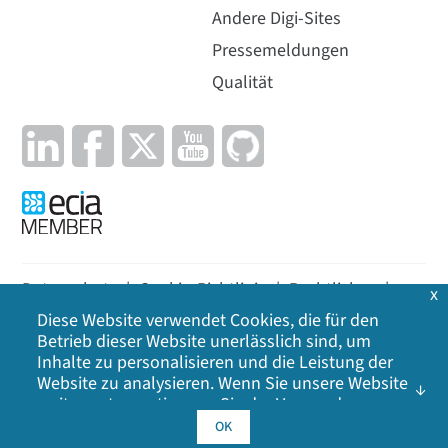
IM-VPN-V-1GB-1YR
Andere Digi-Sites
Pressemeldungen
Wie Sie kaufen
Qualität
Jetzt verfügbar
Digi Axess VPN - 500 MB, 1-Jahres-Abonnement
Datenschutz
|
Cookie-Richtlinie
|
Rechtliches
|
IM-VPN-V-500MB-1J
x
Diese Website verwendet Cookies, die für den
Lageplan
Wie Sie kaufen
Betrieb dieser Website unerlässlich sind, um
Inhalte zu personalisieren und die Leistung der
©
2026
Digi International Inc. Alle Rechte
Website zu analysieren. Wenn Sie unsere Website
vorbehalten.
weiter nutzen, stimmen Sie der Verwendung
unserer Cookies zu. Klicken Sie auf OK, um Ihr
OK
Einverständnis mit unserer
Cookie-Richtlinie
zu