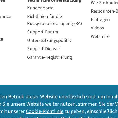
gen
Technische Unterstützung
Wie Sie kaufe
Kundenportal
Ressourcen-B
urance
Richtlinien für die
Eintragen
Rückgabeberechtigung (RA)
Videos
Support-Forum
Webinare
te
Unterstützungspolitik
Support-Dienste
Garantie-Registrierung
den Betrieb dieser Website unerlässlich sind, um Inhal
n Sie unsere Website weiter nutzen, stimmen Sie der
 mit unserer
Cookie-Richtlinie
zu geben, einschließlic
Lageplan
©
2