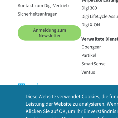
Verpackte Lösun
Kontakt zum Digi-Vertrieb
Digi 360
Sicherheitsanfragen
Digi LifeCycle Ass
Digi X-ON
Anmeldung zum
Newsletter
Verwaltete Diens
Opengear
Partikel
SmartSense
Ventus
Diese Website verwendet Cookies, die für 
Leistung der Website zu analysieren. Wen
Klicken Sie auf OK, um Ihr Einverständnis
Datenschutz
|
Cookie-Richtlinie
|
Rechtliches
|