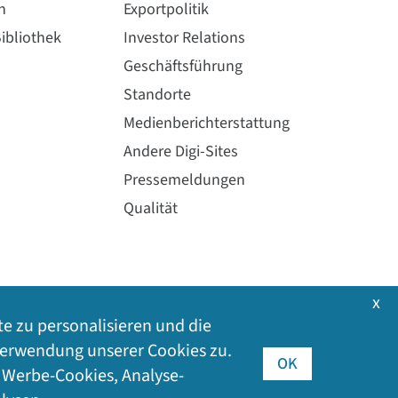
n
Exportpolitik
ibliothek
Investor Relations
Geschäftsführung
Standorte
Medienberichterstattung
Andere Digi-Sites
Pressemeldungen
Qualität
x
te zu personalisieren und die
 Verwendung unserer Cookies zu.
OK
h Werbe-Cookies, Analyse-
026
Digi International Inc. Alle Rechte vorbehalten.