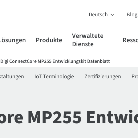
Blog
Verwaltete
Lösungen
Produkte
Ress
Dienste
Digi ConnectCore MP255 Entwicklungskit Datenblatt
staltungen
IoT Terminologie
Zertifizierungen
Pr
ore MP255 Entwi