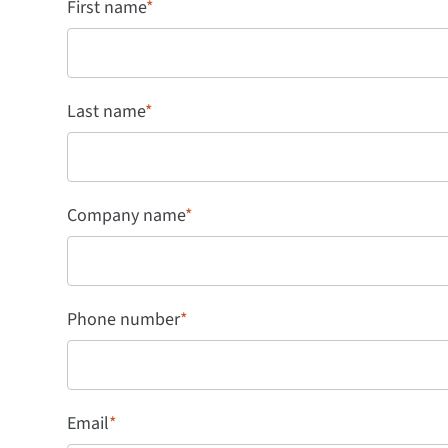
First name
*
Last name
*
Company name
*
Phone number
*
Email
*