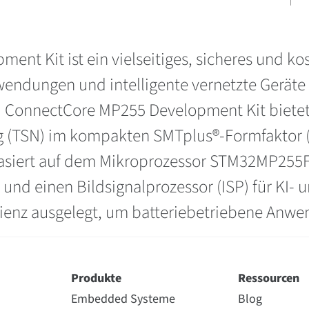
nt Kit ist ein vielseitiges, sicheres und k
wendungen und intelligente vernetzte Geräte
i ConnectCore MP255 Development Kit bietet v
ng (TSN) im kompakten SMTplus®-Formfaktor (3
basiert auf dem Mikroprozessor STM32MP255F 
 und einen Bildsignalprozessor (ISP) für K
zienz ausgelegt, um batteriebetriebene Anwe
Produkte
Ressourcen
Embedded Systeme
Blog