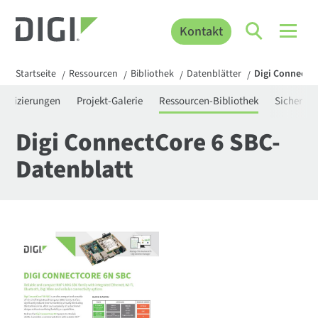
Kontakt
Startseite
Ressourcen
Bibliothek
Datenblätter
Digi ConnectC
/
/
/
/
rtifizierungen
Projekt-Galerie
Ressourcen-Bibliothek
Sicherhei
Digi ConnectCore 6 SBC-
Datenblatt