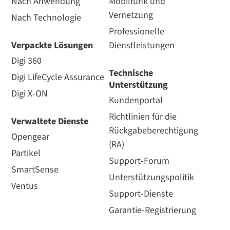
Nach Anwendung
Mobilfunk und
Vernetzung
Nach Technologie
Professionelle
Verpackte Lösungen
Dienstleistungen
Digi 360
Technische
Digi LifeCycle Assurance
Unterstützung
Digi X-ON
Kundenportal
Richtlinien für die
Verwaltete Dienste
Rückgabeberechtigung
Opengear
(RA)
Partikel
Support-Forum
SmartSense
Unterstützungspolitik
Ventus
Support-Dienste
Garantie-Registrierung