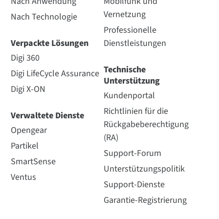
Nach Anwendung
Mobilfunk und
Vernetzung
Nach Technologie
Professionelle
Verpackte Lösungen
Dienstleistungen
Digi 360
Technische
Digi LifeCycle Assurance
Unterstützung
Digi X-ON
Kundenportal
Richtlinien für die
Verwaltete Dienste
Rückgabeberechtigung
Opengear
(RA)
Partikel
Support-Forum
SmartSense
Unterstützungspolitik
Ventus
Support-Dienste
Garantie-Registrierung