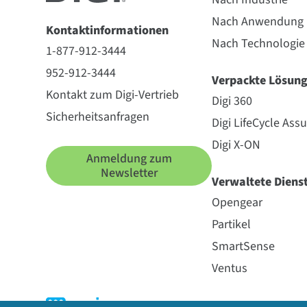
Nach Anwendung
Kontaktinformationen
Nach Technologie
1-877-912-3444
952-912-3444
Verpackte Lösun
Kontakt zum Digi-Vertrieb
Digi 360
Sicherheitsanfragen
Digi LifeCycle Ass
Digi X-ON
Anmeldung zum
Newsletter
Verwaltete Diens
Opengear
Partikel
SmartSense
Ventus