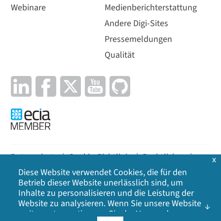
Webinare
Medienberichterstattung
Andere Digi-Sites
Pressemeldungen
Qualität
Datenschutz
|
Cookie-Richtlinie
|
Rechtliches
|
x
Diese Website verwendet Cookies, die für den
Lageplan
Betrieb dieser Website unerlässlich sind, um
Inhalte zu personalisieren und die Leistung der
©
2026
Digi International Inc. Alle Rechte
Website zu analysieren. Wenn Sie unsere Website
vorbehalten.
weiter nutzen, stimmen Sie der Verwendung