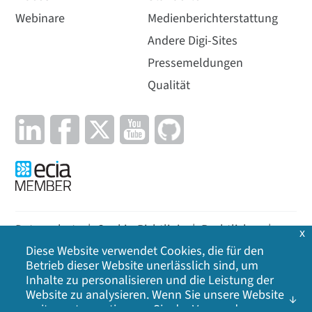
Webinare
Medienberichterstattung
Andere Digi-Sites
Pressemeldungen
Qualität
Datenschutz
|
Cookie-Richtlinie
|
Rechtliches
|
x
Diese Website verwendet Cookies, die für den
Lageplan
Betrieb dieser Website unerlässlich sind, um
Inhalte zu personalisieren und die Leistung der
©
2026
Digi International Inc. Alle Rechte
Website zu analysieren. Wenn Sie unsere Website
vorbehalten.
weiter nutzen, stimmen Sie der Verwendung