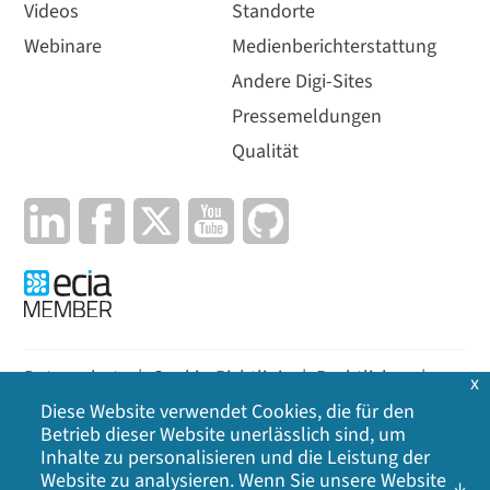
Videos
Standorte
Webinare
Medienberichterstattung
Andere Digi-Sites
Pressemeldungen
Qualität
Datenschutz
|
Cookie-Richtlinie
|
Rechtliches
|
x
Diese Website verwendet Cookies, die für den
Lageplan
Betrieb dieser Website unerlässlich sind, um
Inhalte zu personalisieren und die Leistung der
©
2026
Digi International Inc. Alle Rechte
Website zu analysieren. Wenn Sie unsere Website