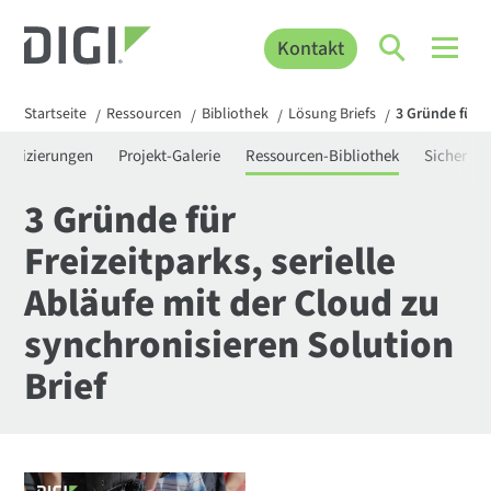
Kontakt
Startseite
Ressourcen
Bibliothek
Lösung Briefs
3 Gründe für F
/
/
/
/
rtifizierungen
Projekt-Galerie
Ressourcen-Bibliothek
Sicherhei
3 Gründe für
Freizeitparks, serielle
Abläufe mit der Cloud zu
synchronisieren Solution
Brief