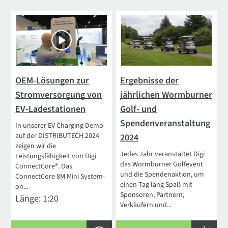
OEM-Lösungen zur
Ergebnisse der
Stromversorgung von
jährlichen Wormburner
EV-Ladestationen
Golf- und
Spendenveranstaltung
In unserer EV Charging Demo
auf der DISTRIBUTECH 2024
2024
zeigen wir die
Jedes Jahr veranstaltet Digi
Leistungsfähigkeit von Digi
das Wormburner Golfevent
ConnectCore®. Das
und die Spendenaktion, um
ConnectCore 8M Mini System-
einen Tag lang Spaß mit
on...
Sponsoren, Partnern,
Länge: 1:20
Verkäufern und...