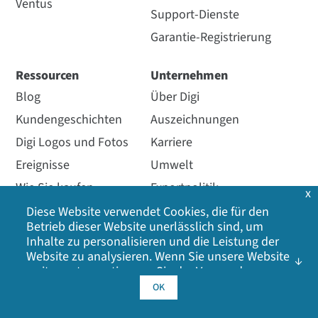
Ventus
Support-Dienste
Garantie-Registrierung
Ressourcen
Unternehmen
Blog
Über Digi
Kundengeschichten
Auszeichnungen
Digi Logos und Fotos
Karriere
Ereignisse
Umwelt
Wie Sie kaufen
Exportpolitik
x
Ressourcen-Bibliothek
Investor Relations
Diese Website verwendet Cookies, die für den
Betrieb dieser Website unerlässlich sind, um
Eintragen
Geschäftsführung
Inhalte zu personalisieren und die Leistung der
Videos
Standorte
Website zu analysieren. Wenn Sie unsere Website
weiter nutzen, stimmen Sie der Verwendung
Webinare
Medienberichterstattung
unserer Cookies zu. Klicken Sie auf OK, um Ihr
OK
Einverständnis mit unserer
Cookie-Richtlinie
zu
Andere Digi-Sites
geben, einschließlich Werbe-Cookies, Analyse-