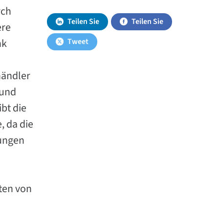
rch
Teilen Sie
Teilen Sie
ere
nk
Tweet
händler
 und
bt die
, da die
rungen
ten von