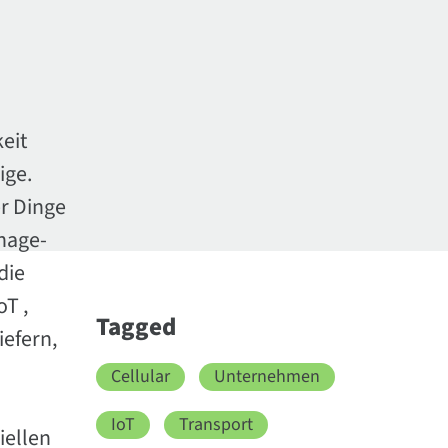
eit
ige.
r Dinge
nage-
die
T ,
Tagged
iefern,
Cellular
Unternehmen
IoT
Transport
iellen