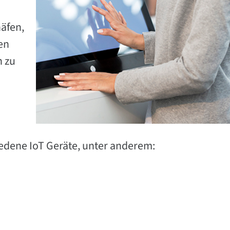
äfen,
en
n zu
iedene IoT Geräte, unter anderem: