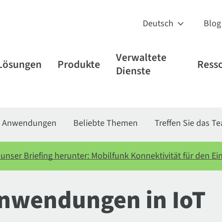
Blog
Verwaltete
Lösungen
Produkte
Ress
Dienste
T
Anwendungen
Beliebte Themen
Treffen Sie das T
unser Briefing herunter: Mobilfunk Konnektivität für den E
Anwendungen in IoT