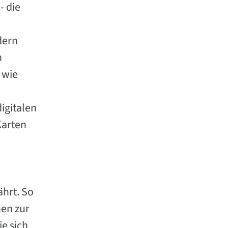
- die
dern
n
 wie
igitalen
Karten
ährt. So
nen zur
e sich