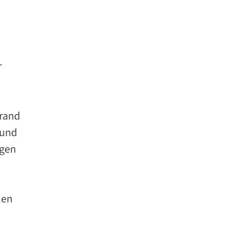
r
nrand
 und
igen
len