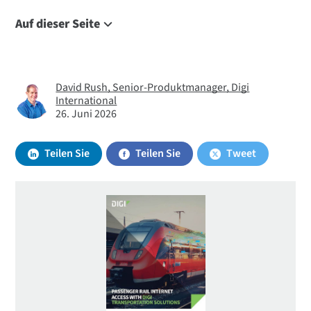
Auf dieser Seite
Passenger Rail Wi-Fi
Passengers Want Wi-Fi
David Rush, Senior-Produktmanager, Digi
Building a Wi-Fi Experience
International
Security Integration
26. Juni 2026
Digi Remote Manager
Teilen Sie
Teilen Sie
Tweet
Why Digi
Next Steps