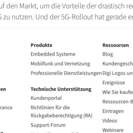
en Markt, um die Vorteile der drastisch red
zu nutzen. Und der 5G-Rollout hat gerade e
Produkte
Ressourcen
Embedded Systeme
Blog
Mobilfunk und Vernetzung
Kundengesch
Professionelle Dienstleistungen
Digi Logos u
Ereignisse
gen
Technische Unterstützung
Wie Sie kaufe
Kundenportal
Ressourcen-B
urance
Richtlinien für die
Eintragen
Rückgabeberechtigung (RA)
Videos
Support-Forum
Webinare