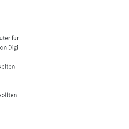
uter für
von Digi
kelten
sollten