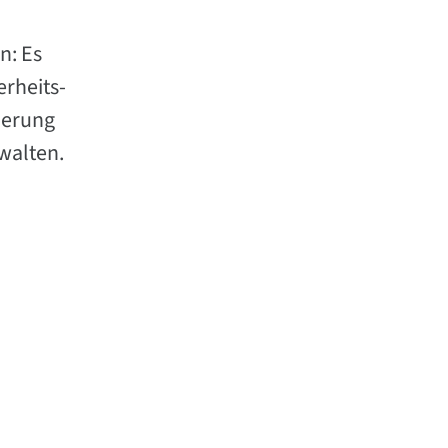
n: Es
erheits-
ierung
rwalten.