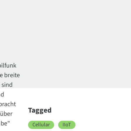
ilfunk
e breite
 sind
nd
bracht
Tagged
 über
übe"
Cellular
IIoT