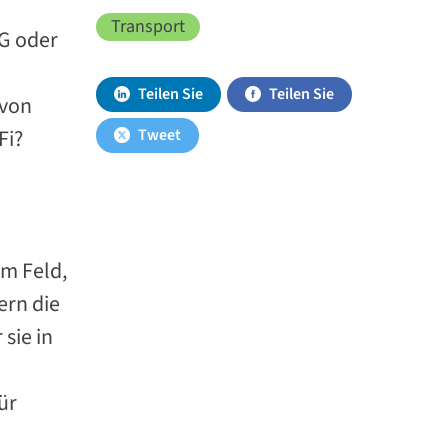
Transport
5G oder
Teilen Sie
Teilen Sie
 von
Fi?
Tweet
im Feld,
ern die
sie in
ür