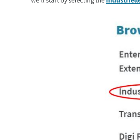
we’ll start by selecting the
Industriell