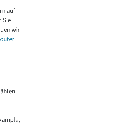
rn auf
m Sie
rden wir
router
ählen
example,