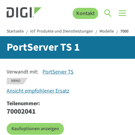
Kontakt
Startseite
IoT Produkte und Dienstleistungen
Modelle
700020
/
/
/
PortServer TS 1
Verwandt mit:
PortServer TS
NRND
Ansicht empfohlener Ersatz
Teilenummer:
70002041
Kaufoptionen anzeigen