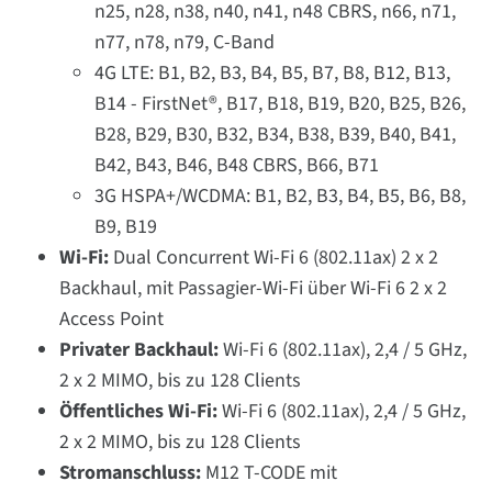
n25, n28, n38, n40, n41, n48 CBRS, n66, n71,
n77, n78, n79, C-Band
4G LTE: B1, B2, B3, B4, B5, B7, B8, B12, B13,
B14 - FirstNet®, B17, B18, B19, B20, B25, B26,
B28, B29, B30, B32, B34, B38, B39, B40, B41,
B42, B43, B46, B48 CBRS, B66, B71
3G HSPA+/WCDMA: B1, B2, B3, B4, B5, B6, B8,
B9, B19
Wi-Fi:
Dual Concurrent Wi-Fi 6 (802.11ax) 2 x 2
Backhaul, mit Passagier-Wi-Fi über Wi-Fi 6 2 x 2
Access Point
Privater Backhaul:
Wi-Fi 6 (802.11ax), 2,4 / 5 GHz,
2 x 2 MIMO, bis zu 128 Clients
Öffentliches Wi-Fi:
Wi-Fi 6 (802.11ax), 2,4 / 5 GHz,
2 x 2 MIMO, bis zu 128 Clients
Stromanschluss:
M12 T-CODE mit