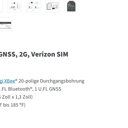
 GNSS, 2G, Verizon SIM
gi XBee
® 20-polige Durchgangsbohrung
U.FL Bluetooth®, 1 U.FL GNSS
oll x 1,3 Zoll)
F bis 185 ºF)