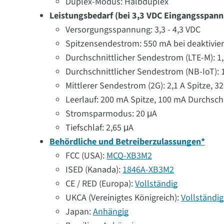
Duplex-Modus: Halbduplex
Leistungsbedarf (bei 3,3 VDC Eingangsspan
Versorgungsspannung: 3,3 - 4,3 VDC
Spitzensendestrom: 550 mA bei deaktivier
Durchschnittlicher Sendestrom (LTE-M): 1
Durchschnittlicher Sendestrom (NB-IoT): 
Mittlerer Sendestrom (2G): 2,1 A Spitze,
Leerlauf: 200 mA Spitze, 100 mA Durchsch
Stromsparmodus: 20 μA
Tiefschlaf: 2,65 μA
Behördliche und Betreiberzulassungen*
FCC (USA):
MCQ-XB3M2
ISED (Kanada):
1846A-XB3M2
CE / RED (Europa):
Vollständig
UKCA (Vereinigtes Königreich):
Vollständi
Japan:
Anhängig