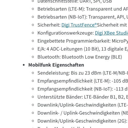
Datenschnittstelle: UART, SPI, USB
Betriebsarten (LTE-M): Transparent und AP
Betriebsarten (NB-IoT): Transparent, API,
Sicherheit:
Digi TrustFence®
Sicherheit mi
Konfigurationswerkzeuge:
Digi XBee Stud
Eingebettete Programmierbarkeit: MicroPy
E/A: 4 ADC-Leitungen (10 Bit), 13 digitale E
Bluetooth: Bluetooth Low Energy (BLE)
Mobilfunk Eigenschaften
Sendeleistung: Bis zu 23 dBm (LTE-M/NB-I
Empfangsempfindlichkeit (LTE-M): -105 d
Empfangsempfindlichkeit (NB-IoT): -113 
Unterstützte Bänder: LTE-Bänder B1, B2, B3
Downlink/Uplink-Geschwindigkeiten (LTE-M
Downlink- / Uplink-Geschwindigkeiten (NB
Downlink/Uplink-Geschwindigkeiten (2G): B