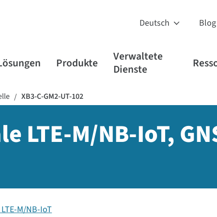
Blog
Verwaltete
Lösungen
Produkte
Ress
Dienste
lle
XB3-C-GM2-UT-102
/
ale LTE-M/NB-IoT, GN
r LTE-M/NB-IoT