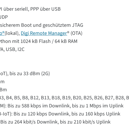
I über seriell, PPP über USB
 UDP
t sicherem Boot und geschütztem JTAG
io®
(lokal),
Digi Remote Manager
® (OTA)
thon mit 1024 kB Flash / 64 kB RAM
/A, USB, I2C
oT), bis zu 33 dBm (2G)
Bm
dBm
, B4, B5, B8, B12, B13, B18, B19, B20, B25, B26, B27, B28, 
): Bis zu 588 kbps im Downlink, bis zu 1 Mbps im Uplink
-IoT): Bis zu 120 kbps Downlink, bis zu 160 kbps Uplink
is zu 264 kbit/s Downlink, bis zu 210 kbit/s Uplink