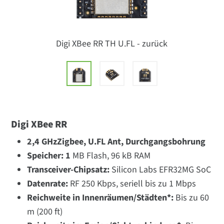
Digi XBee RR TH U.FL - zurück
Digi XBee RR
2,4 GHz
Zigbee, U.FL Ant, Durchgangsbohrung
Speicher: 1
MB Flash, 96 kB RAM
Transceiver-Chipsatz:
Silicon Labs EFR32MG SoC
Datenrate:
RF 250 Kbps, seriell bis zu 1 Mbps
Reichweite in Innenräumen/Städten*:
Bis zu 60
m (200 ft)