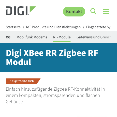
Kontakt
Startseite
IoT Produkte und Dienstleistungen
Eingebettete Syste
/
/
 XBee
Mobilfunk Modems
RF-Module
Gateways und Grenzrout
Digi XBee RR Zigbee RF
Modul
Kits jetzt erhältlich
Einfach hinzuzufügende Zigbee RF-Konnektivität in
einem kompakten, stromsparenden und flachen
Gehäuse