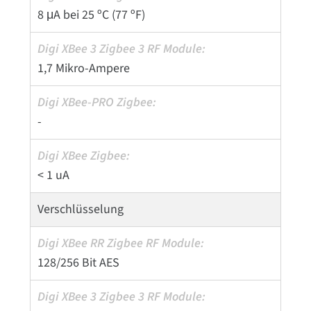
8 μA bei 25 ºC (77 ºF)
1,7 Mikro-Ampere
-
< 1 uA
Verschlüsselung
128/256 Bit AES