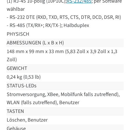
(1) RJ-45 10-polig (10P10C);
RS-232/485
; per Software
wählbar
- RS-232 DTE (RXD, TXD, RTS, CTS, DTR, DCD, DSR, RI)
- RS-485 (TX/RX+; RX/TX-); Halbduplex
PHYSISCH
ABMESSUNGEN (L x B x H)
148 mm x 99 mm x 33 mm (5,83 Zoll x 3,9 Zoll x 1,3
Zoll)
GEWICHT
0,24 kg (0,53 lb)
STATUS-LEDs
Stromversorgung, XBee, Mobilfunk falls zutreffend),
WLAN (falls zutreffend), Benutzer
TASTEN
Löschen, Benutzer
Gehäuse