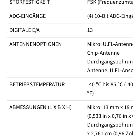
STÖRFESTIGKEIT
FSK (Frequenzumtast
ADC-EINGÄNGE
(4) 10-Bit ADC-Eingän
DIGITALE E/A
13
ANTENNENOPTIONEN
Mikro: U.FL-Antenne, 
Chip-Antenne
Durchgangsbohrung: 
Antenne, U.FL-Anschl
BETRIEBSTEMPERATUR
-40 ºC bis 85 ºC (-40 ºF
ºF)
ABMESSUNGEN (L X B X H)
Mikro: 13 mm x 19 m
(0,533 in x 0,76 in x 0,0
Durchgangsbohrung: 
x 2,761 cm (0,96 Zoll x