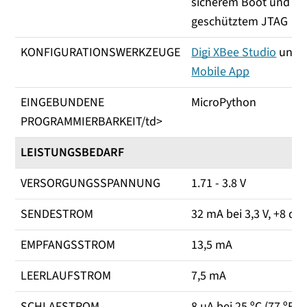
sicherem Boot und
geschütztem JTAG
KONFIGURATIONSWERKZEUGE
Digi XBee Studio
und
Mobile App
EINGEBUNDENE
MicroPython
PROGRAMMIERBARKEIT/td>
LEISTUNGSBEDARF
VERSORGUNGSSPANNUNG
1.71 - 3.8 V
SENDESTROM
32 mA bei 3,3 V, +8 d
EMPFANGSSTROM
13,5 mA
LEERLAUFSTROM
7,5 mA
SCHLAFSTROM
8 µA bei 25 ºC (77 ºF)