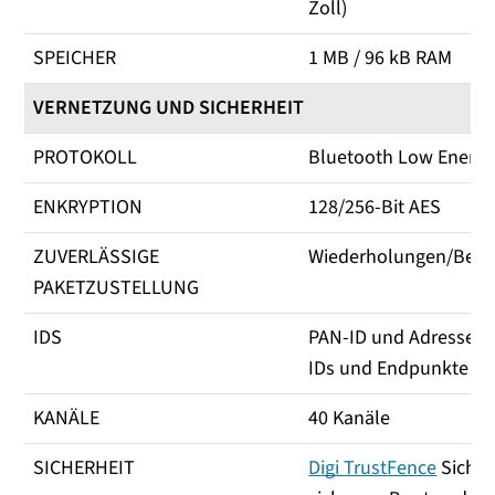
Zoll)
SPEICHER
1 MB / 96 kB RAM
VERNETZUNG UND SICHERHEIT
PROTOKOLL
Bluetooth Low Energy
ENKRYPTION
128/256-Bit AES
ZUVERLÄSSIGE
Wiederholungen/Best
PAKETZUSTELLUNG
IDS
PAN-ID und Adressen, 
IDs und Endpunkte (op
KANÄLE
40 Kanäle
SICHERHEIT
Digi TrustFence
Sicher